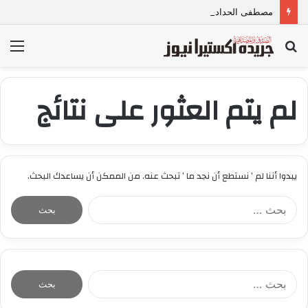
مصطفى الحداد المحامى: المواجهة القانونية لخطاب الكراهية تبدأ بتشريع واضح ووعي مجتمعي
بحث
الق
عن
لم يتم العثور على نتائج
يبدوا أننا لم ’ نستطع أن نجد ما ’ تبحث عنه. من الممكن أن يساعدك البحث.
ا
ل
ب
ح
ث
ع
ا
ن
ل
:
ب