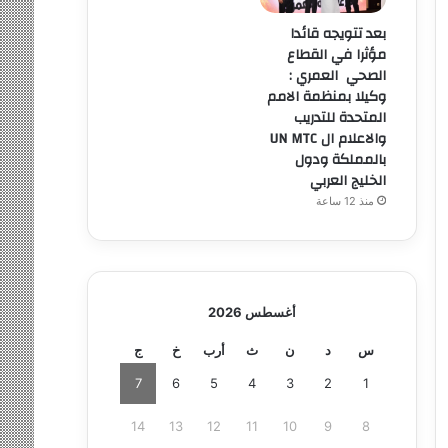
بعد تتويجه قائدا
مؤثرا في القطاع
الصحي العمري :
وكيلا بمنظمة الامم
المتحدة للتدريب
والاعلام ال UN MTC
بالمملكة ودول
الخليج العربي
منذ 12 ساعة
أغسطس 2026
س
د
ن
ث
أرب
خ
ج
7
6
5
4
3
2
1
14
13
12
11
10
9
8