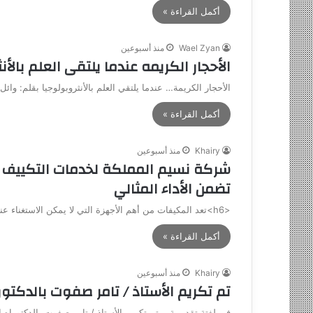
أكمل القراءة »
Wael Zyan
منذ أسبوعين
الأحجار الكريمه عندما يلتقى العلم بالأن
الأحجار الكريمة… عندما يلتقي العلم بالأنثروبولوجيا بقلم: وائل
أكمل القراءة »
Khairy
منذ أسبوعين
شركة نسيم المملكة لخدمات التكييف 
تضمن الأداء المثالي
<h6>تعد المكيفات من أهم الأجهزة التي لا يمكن الاستغناء عنها في المنازل والمكاتب والمنشآت التجارية، خاصة مع ارتفاع درجات الحرارة…
أكمل القراءة »
Khairy
منذ أسبوعين
تم تكريم الأستاذ / تامر صفوت بالدكتور
في لفتة تقديرية.. تم تكريم الأستاذ / تامر صفوت بالدكتوراه