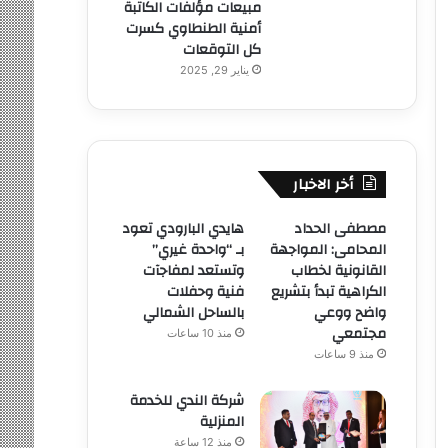
مبيعات مؤلفات الكاتبة
أمنية الطنطاوي كسرت
كل التوقعات
يناير 29, 2025
أخر الاخبار
مصطفى الحداد
هايدي البارودي تعود
المحامى: المواجهة
بـ “واحدة غيري”
القانونية لخطاب
وتستعد لمفاجآت
الكراهية تبدأ بتشريع
فنية وحفلات
واضح ووعي
بالساحل الشمالي
مجتمعي
منذ 10 ساعات
منذ 9 ساعات
شركة الندي للخدمة
المنزلية
منذ 12 ساعة