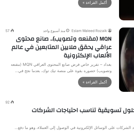
أكمل القراءة »
Eslam Waleed Rozaik
منذ أسبوع واحد
57
MQN (مقنعه وتصويب).. صانع محتوى
عراقي يحقق ملايين المتابعين في عالم
الألعاب الإلكترونية
بغداد – تقرير خاص فرض صانع المحتوى العراقي MQN (مقنعه
وتصويب) حضوره بقوة على منصة تيك توك، بعدما نجح في…
أكمل القراءة »
92
حلول تسويقية تناسب احتياجات الشركات
الشركات على الوسائل الإلكترونية في الوصول إلى العملاء، وهو ما دفع…