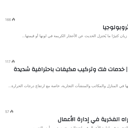
166
ثروبولوجيا
 زيان كثيرًا ما يُختزل الحديث عن الأحجار الكريمة في لونها أو قيمتها…
117
| خدمات فك وتركيب مكيفات باحترافية شديدة
57
اه الفخرية في إدارة الأعمال
 الفخرية في إدارة الأعمال في احتفالية مؤسسة بي أونر للتدريب …