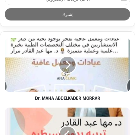
د
خ
ل
ب
ر
ي
د
ك
ا
ل
إ
ل
ك
ت
ر
Dr. MAHA ABDELKADER MORRAR
و
ن
ي