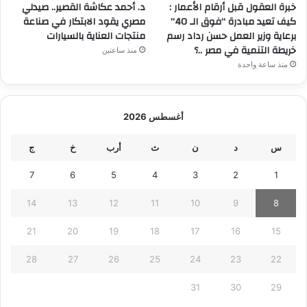
خبرة العقول قبل أرقام الأعمار :
د. أحمد عكاشة القصير.. صيدلي
كيف تعيد مبادرة “فوق الـ 40”
مصري يقود الابتكار في صناعة
برعاية وزير العمل حسن رداد رسم
منتجات العناية بالسيارات
خريطة التنمية في مصر ..؟
منذ ساعتين
منذ ساعة واحدة
أغسطس 2026
س
د
ن
ث
أرب
خ
ج
7
6
5
4
3
2
1
14
13
12
11
10
9
8
21
20
19
18
17
16
15
28
27
26
25
24
23
22
31
30
29