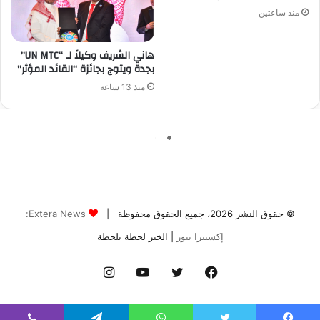
© حقوق النشر 2026، جميع الحقوق محفوظة |
Extera News:
إكستيرا نيوز
| الخبر لحظة بلحظة
فيسبوك
تويتر
يوتيوب
انستقرام