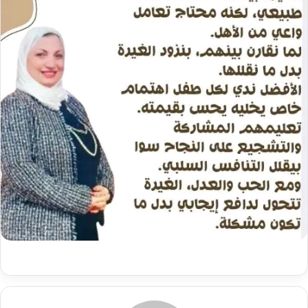
د
ا
إ
ل
ك
ت
ر
و
ن
ي
ا