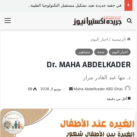
في حقبة جديدة تعيد تشكيل مستقبل التكنولوجيا الطبية..
بحث
الق
عن
الرئيسية
/
اخبار اليوم
اخبار اليوم
صحة
مشاهير
Dr. MAHA ABDELKADER
د. مها عبد القادر مرار
Maha Abdellkader ABD Elhai
أ
يونيو 5, 2026
68
ر
أقل من دقيقة
س
ل
ب
ر
ي