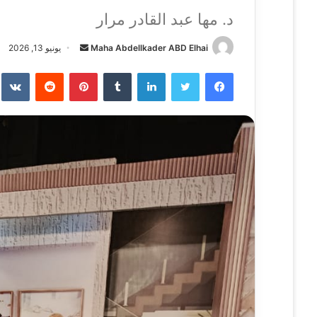
د. مها عبد القادر مرار
Maha Abdellkader ABD Elhai
أ
يونيو 13, 2026
ر
فيسبوك
تويتر
لينكدإن
‏Tumblr
بينتيريست
‏Reddit
‏te
س
ل
ب
ر
ي
د
ا
إ
ل
ك
ت
ر
و
ن