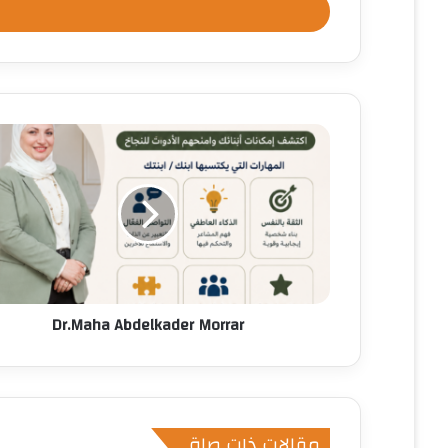
ل
ب
ر
ي
د
ك
ا
ل
إ
ل
ك
ت
ر
و
ن
Dr.Maha Abdelkader Morrar
ي
مقالات ذات صلة