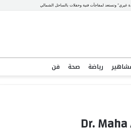
ي العمري : وكيلا بمنظمة الامم المتحدة للتدريب والاعلام ال UN MTC بالمملكة ودول الخليج العربي
شاهير
رياضة
صحة
فن
Dr. Maha