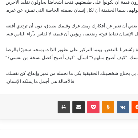
ون قيمة أن يكونوا على طبيعتهم. فنجد أشخاصًا يحاولون تقليد الآخرين
حولهم، بينما الحقيقة أن لكل إنسان بصمته الخاصة التي تميزه عن غيره.
ل يعني أن تعبر عن أفكارك ومشاعرك وقيمك بصدق، دون أن ترتدي أقنعة
بل الإنسان نقاط قوته وضعفه، ويؤمن أن قيمته لا تُقاس بآراء الناس فيه.
وتُشعرنا بالنقص، بينما التركيز على تطوير الذات يمنحنا شعورًا بالرضا
ل نفسك: “كيف أصبح مثلهم؟” اسأل: “كيف أصبح أفضل نسخة من نفسي؟”
ك، بل يحتاج شخصيتك الحقيقية بكل ما تحمله من تميز وإبداع. كن نفسك،
فالأصالة هي أجمل ما يملكه الإنسان.
‏Reddit
‏VKontakte
Odnoklassniki
بوكيت
مشاركة عبر البريد
طباعة