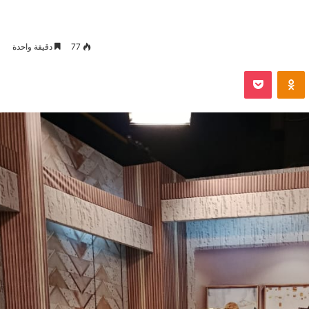
77
دقيقة واحدة
VKontak
Odnoklassniki
بوكيت