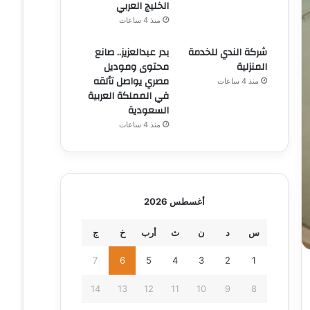
الخليج العربي
منذ 4 ساعات
شركة الندي للخدمة
بدر عبدالعزيز.. صانع
المنزلية
محتوى وموديل
مصري يواصل تألقه
منذ 4 ساعات
في المملكة العربية
السعودية
منذ 4 ساعات
أغسطس 2026
س
د
ن
ث
أرب
خ
ج
7
6
5
4
3
2
1
14
13
12
11
10
9
8