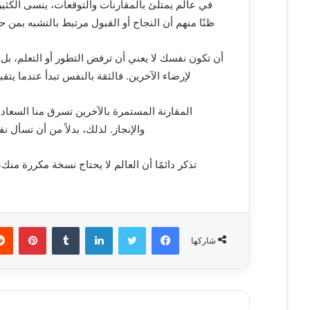
في عالم يمتلئ بالمقارنات والتوقعات، ينسى الكثير
ظنًا منهم أن النجاح أو القبول مرتبط بالتشبه بمن 
أن تكون نفسك لا يعني أن ترفض التطور أو التعلم، ب
لإرضاء الآخرين. فالثقة بالنفس تبدأ عندما يتق
المقارنة المستمرة بالآخرين تسرق منا السعادة 
والإنجاز. لذلك، بدلاً من أن تسأ
تذكر دائمًا أن العالم لا يحتاج نسخة مكررة من
فيسبوك
تويتر
لينكدإن
‏Tumblr
بينتيريست
شاركها