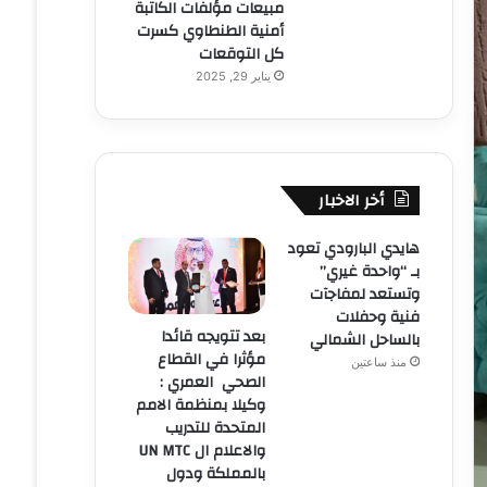
مبيعات مؤلفات الكاتبة
أمنية الطنطاوي كسرت
كل التوقعات
يناير 29, 2025
أخر الاخبار
هايدي البارودي تعود
بـ “واحدة غيري”
وتستعد لمفاجآت
فنية وحفلات
بعد تتويجه قائدا
بالساحل الشمالي
مؤثرا في القطاع
منذ ساعتين
الصحي العمري :
وكيلا بمنظمة الامم
المتحدة للتدريب
والاعلام ال UN MTC
بالمملكة ودول