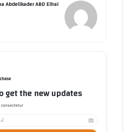
a Abdellkader ABD Elhai
rchase
to get the new updates!
 consectetur.
أ
د
خ