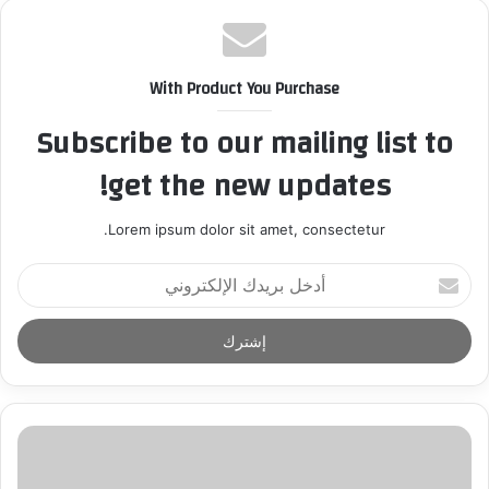
With Product You Purchase
Subscribe to our mailing list to
get the new updates!
Lorem ipsum dolor sit amet, consectetur.
أ
د
خ
ل
ب
ر
ي
د
ك
ا