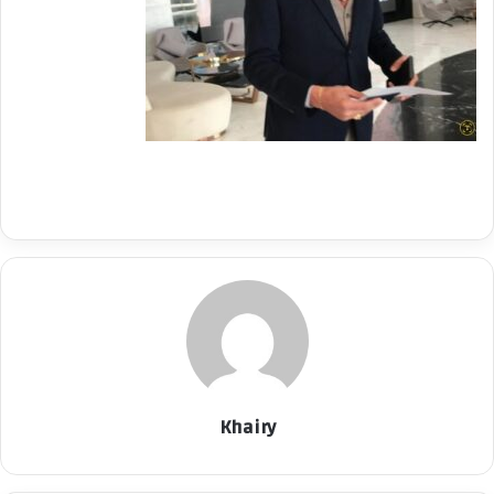
د
ا
إ
ل
ك
ت
ر
و
ن
ي
ا
Khairy