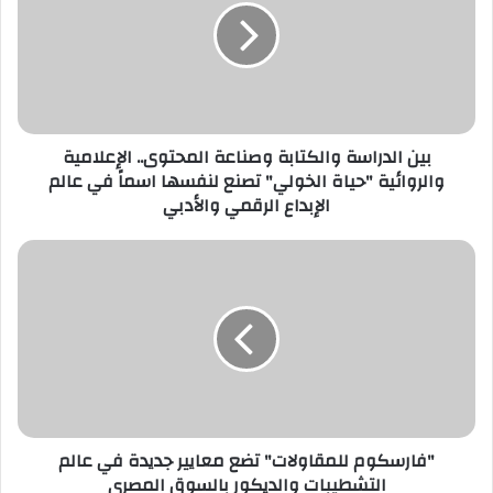
ل
إ
ل
ك
ت
ر
بين الدراسة والكتابة وصناعة المحتوى.. الإعلامية
و
والروائية "حياة الخولي" تصنع لنفسها اسماً في عالم
ن
الإبداع الرقمي والأدبي
ي
"فارسكوم للمقاولات" تضع معايير جديدة في عالم
التشطيبات والديكور بالسوق المصري