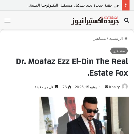
في حقبة جديدة تعيد تشكيل مستقبل التكنولوجيا الطبية..
بحث
الق
عن
الرئيسية
/
مشاهير
مشاهير
Dr. Moataz Ezz El-Din The Real
Estate Fox.
Khairy
أ
يونيو 15, 2026
76
أقل من دقيقة
ر
س
ل
ب
ر
ي