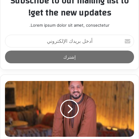
Subscribe to our mailing list to
get the new updates!
Lorem ipsum dolor sit amet, consectetur.
أ
د
خ
ل
ب
ر
ي
د
ك
ا
ل
إ
ل
ك
ت
ر