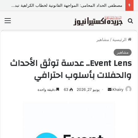
مصطفى الحداد المحامى: المواجهة القانونية لخطاب الكراهية تبدأ بتشريع واضح ووعي مجتمعي
بحث
الق
عن
الرئيسية
/
مشاهير
مشاهير
Event Lens.. عدسة توثق الأحداث
والحفلات بأسلوب احترافي
Khairy
أ
يونيو 27, 2026
63
دقيقة واحدة
ر
س
ل
ب
ر
ي