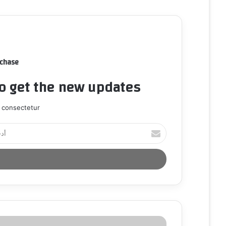
rchase
to get the new updates!
 consectetur.
أ
د
خ
ل
ب
ر
ي
د
ك
ا