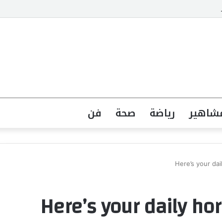
جهة القانونية لخطاب الكراهية تبدأ بتشريع واضح ووعي مجتمعي
شاهير
رياضة
صحة
فن
Here’s your da
Here’s your daily ho