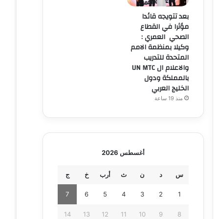
بعد تتويجه قائدا
مؤثرا في القطاع
الصحي العمري :
وكيلا بمنظمة الامم
المتحدة للتدريب
والاعلام ال UN MTC
بالمملكة ودول
الخليج العربي
منذ 19 ساعة
أغسطس 2026
س
د
ن
ث
أرب
خ
ج
7
6
5
4
3
2
1
14
13
12
11
10
9
8