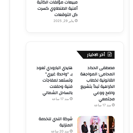
مبيعات مؤلفات الكاتبة
أمنية الطنطاوي كسرت
كل التوقعات
يناير 29, 2025
أخر الاخبار
مصطفى الحداد
هايدي البارودي تعود
المحامى: المواجهة
بـ “واحدة غيري”
القانونية لخطاب
وتستعد لمفاجآت
الكراهية تبدأ بتشريع
فنية وحفلات
واضح ووعي
بالساحل الشمالي
مجتمعي
منذ 17 ساعة
منذ 17 ساعة
شركة الندي للخدمة
المنزلية
منذ 20 ساعة