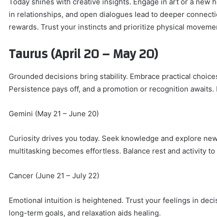
Today shines with creative insights. Engage in art or a new
in relationships, and open dialogues lead to deeper connecti
rewards. Trust your instincts and prioritize physical moveme
Taurus (April 20 – May 20)
Grounded decisions bring stability. Embrace practical choic
Persistence pays off, and a promotion or recognition awaits. I
Gemini (May 21 – June 20)
Curiosity drives you today. Seek knowledge and explore new i
multitasking becomes effortless. Balance rest and activity to 
Cancer (June 21 – July 22)
Emotional intuition is heightened. Trust your feelings in dec
long-term goals, and relaxation aids healing.