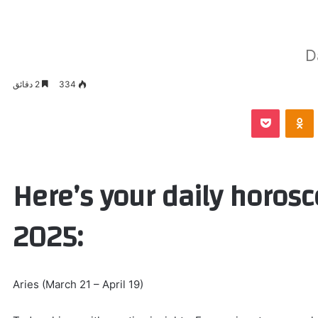
D
334
2 دقائق
VKontak
Odnoklassniki
بوكيت
Here’s your daily horosc
2025:
Aries (March 21 – April 19)