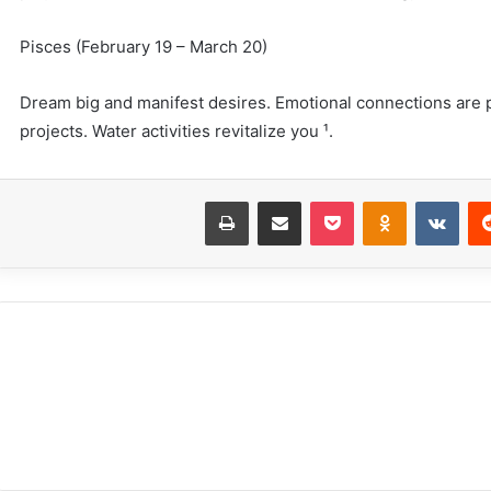
Pisces (February 19 – March 20)
Dream big and manifest desires. Emotional connections are p
projects. Water activities revitalize you ¹.
‏Reddit
‏VKontakte
Odnoklassniki
بوكيت
مشاركة عبر البريد
طباعة