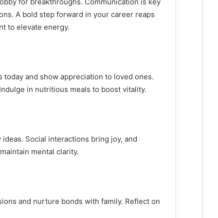
 hobby for breakthroughs. Communication is key
و
ons. A bold step forward in your career reaps
ن
nt to elevate energy.
ي
ا
es today and show appreciation to loved ones.
ndulge in nutritious meals to boost vitality.
deas. Social interactions bring joy, and
maintain mental clarity.
isions and nurture bonds with family. Reflect on