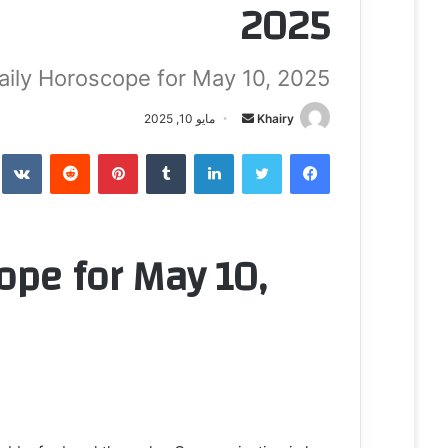
2025
aily Horoscope for May 10, 2025
Khairy
أ
مايو 10, 2025
ر
فيسبوك
تويتر
لينكدإن
‏Tumblr
بينتيريست
‏Reddit
‏te
س
ل
ب
ر
ope for May 10,
ي
د
ا
إ
ل
ك
ت
ر