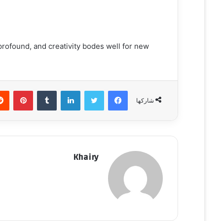
rofound, and creativity bodes well for new
فيسبوك
تويتر
لينكدإن
‏Tumblr
بينتيريست
شاركها
Khairy