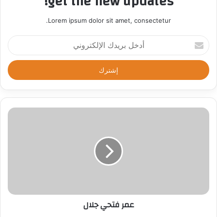
get the new updates!
Lorem ipsum dolor sit amet, consectetur.
أ
د
خ
ل
ب
ر
ي
د
ك
ا
ل
إ
ل
ك
ت
ر
عمر فتحي جلال
و
ن