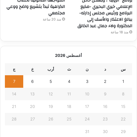
برنامج “الرؤية”، وبشكل خاص
المواجهة القانونية لخطاب
الإعلامي خيري البحيري -مذيع
الكراهية تبدأ بتشريع واضح ووعي
البرنامج ورئيس مجلس إدارته-
مجتمعي
ببالغ الاعتذار والأسف إلى
منذ 20 ساعة
الدكتورة ولاء جمال عبد الخالق
منذ 18 ساعة
أغسطس 2026
س
د
ن
ث
أرب
خ
ج
7
6
5
4
3
2
1
14
13
12
11
10
9
8
21
20
19
18
17
16
15
28
27
26
25
24
23
22
31
30
29