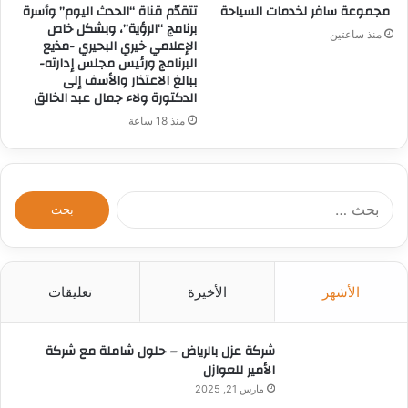
مجموعة سافر لخدمات السياحة
تتقدّم قناة “الحدث اليوم” وأسرة
برنامج “الرؤية”، وبشكل خاص
منذ ساعتين
الإعلامي خيري البحيري -مذيع
البرنامج ورئيس مجلس إدارته-
ببالغ الاعتذار والأسف إلى
الدكتورة ولاء جمال عبد الخالق
منذ 18 ساعة
ا
ل
ب
ح
ث
الأشهر
الأخيرة
تعليقات
ع
ن
:
شركة عزل بالرياض – حلول شاملة مع شركة
الأمير للعوازل
مارس 21, 2025