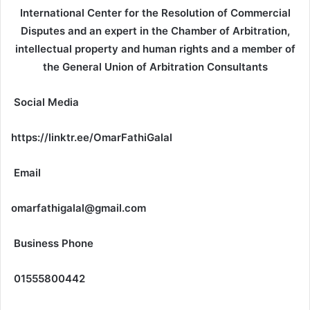
د
International Center for the Resolution of Commercial
ا
Disputes and an expert in the Chamber of Arbitration,
إ
intellectual property and human rights and a member of
ل
the General Union of Arbitration Consultants
ك
ت
Social Media
ر
و
https://linktr.ee/OmarFathiGalal
ن
ي
Email
ا
omarfathigalal@gmail.com
Business Phone
01555800442