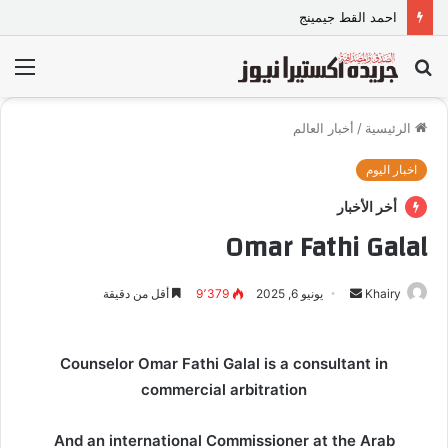
مجموعة سافر لخدمات السياحة
بحث
الق
عن
الرئيسية
/
أخبار العالم
اخبار اليوم
أخر الأخبار
Omar Fathi Galal
Khairy
أ
يونيو 6, 2025
9٬379
أقل من دقيقة
ر
س
Counselor Omar Fathi Galal is a consultant in
ل
commercial arbitration
ب
ر
ي
And an international Commissioner at the Arab