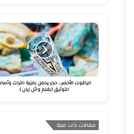
ر
ي
د
ك
ا
ل
إ
ل
ك
ت
ر
و
ن
الياقوت الأخضر… حجر يحمل رمزية التراث وأصال
ي
التوثيق (بقلم وائل زيان )
مقالات ذات صلة