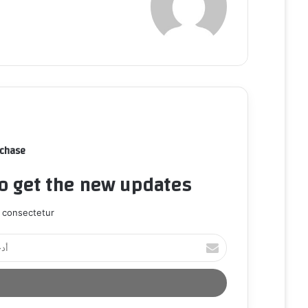
rchase
to get the new updates!
 consectetur.
أ
د
خ
ل
ب