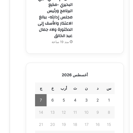
البحيري -مذيع
البرنامج ورئيس
مجلس إدارته- ببالغ
الاعتذار والأسف إلى
الدكتورة ولاء جمال
عبد الخالق
منذ 19 ساعة
أغسطس 2026
س
د
ن
ث
أرب
خ
ج
7
6
5
4
3
2
1
14
13
12
11
10
9
8
21
20
19
18
17
16
15