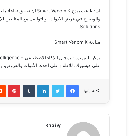
استطاعت بيدج mart Venom K
Solutions.
متابعة Smart Venom K
على فيسبوك، للاطلاع على أحدث الأدوات والعروض، والت
فيسبوك
تويتر
لينكدإن
‏Tumblr
بينتيريست
شاركها
Khairy