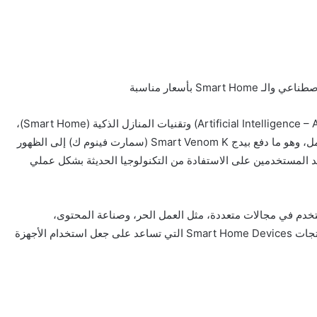
في ظل التطور السريع في مجال الذكاء الاصطناعي (Artificial Intelligence – AI) وتقنيات المنازل الذكية (Smart Home)،
أصبحت هذه الحلول جزءًا مهمًا من الحياة اليومية والعمل، وهو ما دفع بيدج Smart Venom K (سمارت فينوم ك) إلى الظهور
د المستخدمين على الاستفادة من التكنولوجيا الحديثة بشكل عملي
بيدج Smart Venom K على توفير AI Tools تُستخدم في مجالات متعددة، مثل العمل الحر، وصناعة المحتوى،
والتسويق الرقمي، وتنظيم المهام، إلى جانب تقديم منتجات Smart Home Devices التي تساعد على جعل استخدام الأجهزة