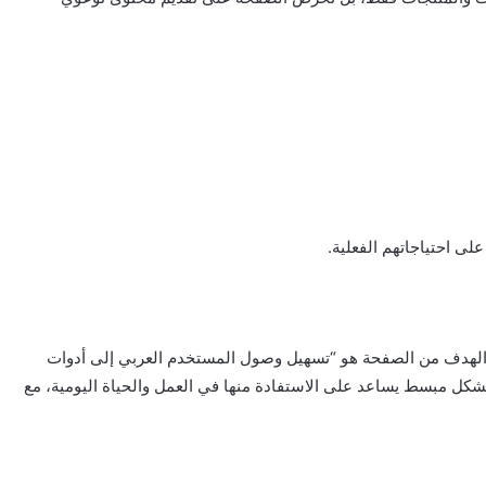
على احتياجاتهم الفعلية.
الد الباز، مؤسس بيدج Smart Venom K، إن الهدف من الصفحة هو “تسهيل وصول المستخدم العربي إلى أدوات
ي وحلول الـ Smart Home، وشرحها بشكل مبسط يساعد على الاستفادة منها في العمل والحياة اليومية، مع