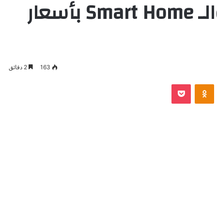
الذكاء الاصطناعي والـ Smart Home بأسعار
163
2 دقائق
VKontak
Odnoklassniki
بوكيت