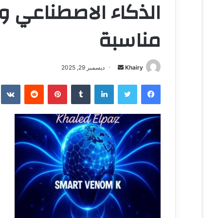
مناسبة
Khairy
أ
ديسمبر 29, 2025
ر
فيسبوك
تويتر
لينكدإن
‏Tumblr
بينتيريست
‏Reddit
‏te
س
ل
ب
ر
ي
د
ا
إ
ل
ك
ت