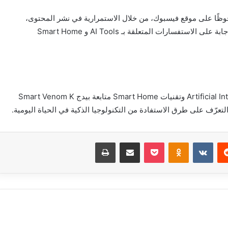
S أن تحقق تفاعلًا ملحوظًا على موقع فيسبوك، من خلال الاستمرارية في نشر المحتوى،
والوضوح في عرض الأدوات، والتواصل مع المتابعين للإجابة على الاستفسارات المتعلقة بـ AI Tools و Smart Home
يمكن للمهتمين بمجال الذكاء الاصطناعي – Artificial Intelligence وتقنيات Smart Home متابعة بيدج Smart Venom K
عرّف على طرق الاستفادة من التكنولوجيا الذكية في الحياة اليومية.
‏Reddit
‏VKontakte
Odnoklassniki
بوكيت
مشاركة عبر البريد
طباعة