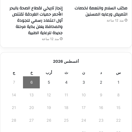
مكتب السلام والنعمة لخدمات
إنجاز تاريخي لقطاع الصحة بالبحر
التمريض ورعايه المسنين
الأحمر حميات الغردقة تقتنص
أول اعتماد رسمي للجودة
منذ 12 ساعة
والمحافظ يعلن بداية مرحلة
جديدة للرعاية الطبية
منذ 12 ساعة
أغسطس 2026
س
د
ن
ث
أرب
خ
ج
7
6
5
4
3
2
1
14
13
12
11
10
9
8
21
20
19
18
17
16
15
28
27
26
25
24
23
22