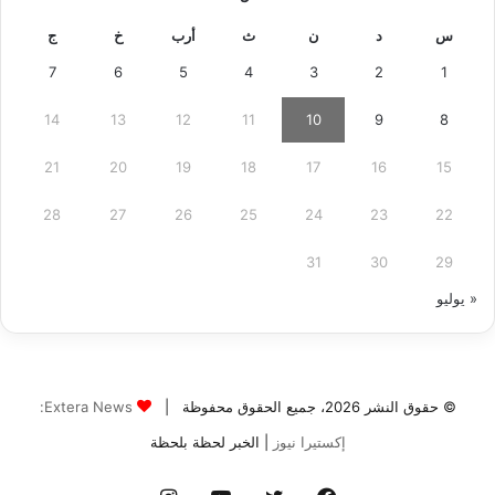
س
د
ن
ث
أرب
خ
ج
7
6
5
4
3
2
1
14
13
12
11
10
9
8
21
20
19
18
17
16
15
28
27
26
25
24
23
22
31
30
29
« يوليو
© حقوق النشر 2026، جميع الحقوق محفوظة |
Extera News:
إكستيرا نيوز
| الخبر لحظة بلحظة