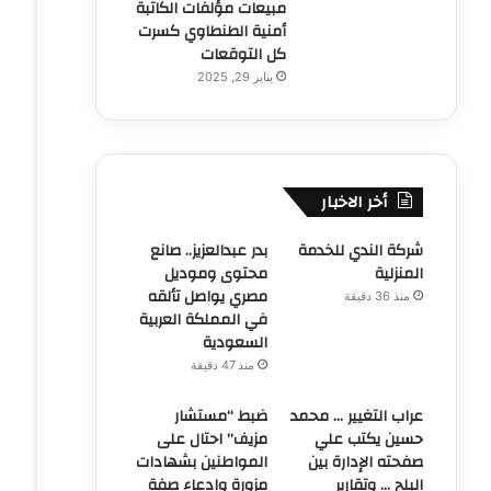
مبيعات مؤلفات الكاتبة
أمنية الطنطاوي كسرت
كل التوقعات
يناير 29, 2025
أخر الاخبار
شركة الندي للخدمة
بدر عبدالعزيز.. صانع
المنزلية
محتوى وموديل
مصري يواصل تألقه
منذ 36 دقيقة
في المملكة العربية
السعودية
منذ 47 دقيقة
عراب التغيير … محمد
ضبط “مستشار
حسين يكتب علي
مزيف” احتال على
صفحته الإدارة بين
المواطنين بشهادات
البلح … وتقارير
مزورة وادعاء صفة