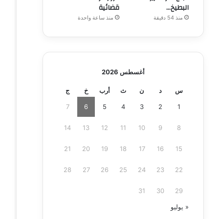
البطيخ…
قضائية
منذ 54 دقيقة
منذ ساعة واحدة
أغسطس 2026
س
د
ن
ث
أرب
خ
ج
7
6
5
4
3
2
1
14
13
12
11
10
9
8
21
20
19
18
17
16
15
28
27
26
25
24
23
22
31
30
29
« يوليو