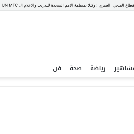
ي العمري : وكيلا بمنظمة الامم المتحدة للتدريب والاعلام ال UN MTC بالمملكة ودول الخليج العربي
شاهير
رياضة
صحة
فن