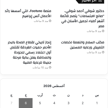
أخر الاخبار
دكتور شوقي أحمد شوقي..
منصة Footuno، التي أسسها رائد
“صانع الابتسامات” يتصدر قائمة
الأعمال أنس إبراهيم
أشهر أطباء تجميل الأسنان في
منذ 9 ساعات
مصر
منذ 9 ساعات
مكتب السلام والنعمة لخدمات
إنجاز تاريخي لقطاع الصحة بالبحر
التمريض ورعايه المسنين
الأحمر حميات الغردقة تقتنص
أول اعتماد رسمي للجودة
منذ 9 ساعات
والمحافظ يعلن بداية مرحلة
جديدة للرعاية الطبية
منذ 10 ساعات
أغسطس 2026
س
د
ن
ث
أرب
خ
ج
7
6
5
4
3
2
1