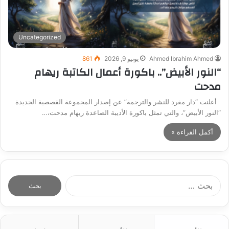
Uncategorized
Ahmed Ibrahim Ahmed
يونيو 9, 2026
861
“النور الأبيض”.. باكورة أعمال الكاتبة ريهام
مدحت
أعلنت “دار مفرد للنشر والترجمة” عن إصدار المجموعة القصصية الجديدة
“النور الأبيض”، والتي تمثل باكورة الأديبة الصاعدة ريهام مدحت،…
أكمل القراءة »
ا
ل
ب
ح
ث