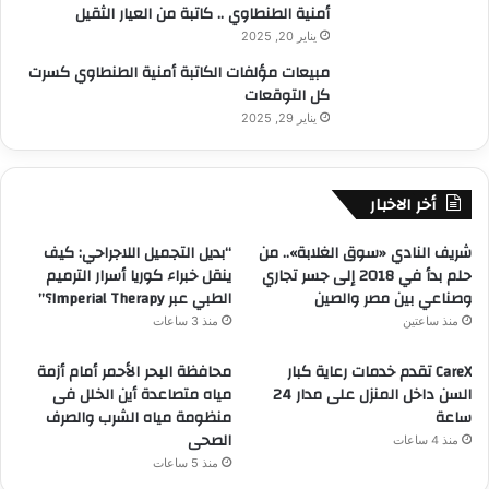
أمنية الطنطاوي .. كاتبة من العيار الثقيل
يناير 20, 2025
مبيعات مؤلفات الكاتبة أمنية الطنطاوي كسرت
كل التوقعات
يناير 29, 2025
أخر الاخبار
شريف النادي «سوق الغلابة».. من
“بديل التجميل اللاجراحي: كيف
حلم بدأ في 2018 إلى جسر تجاري
ينقل خبراء كوريا أسرار الترميم
وصناعي بين مصر والصين
الطبي عبر Imperial Therapy؟”
منذ ساعتين
منذ 3 ساعات
CareX تقدم خدمات رعاية كبار
محافظة البحر الأحمر أمام أزمة
السن داخل المنزل على مدار 24
مياه متصاعدة أين الخلل فى
ساعة
منظومة مياه الشرب والصرف
الصحى
منذ 4 ساعات
منذ 5 ساعات