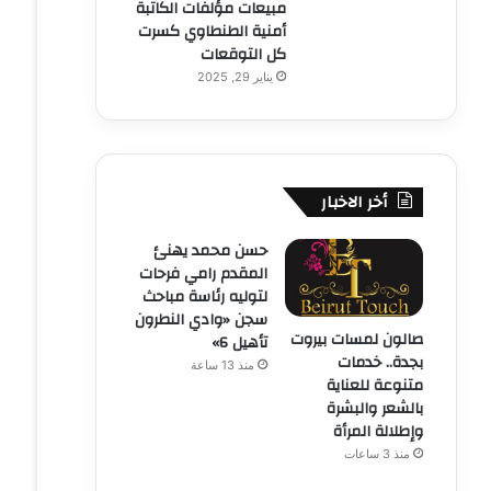
مبيعات مؤلفات الكاتبة
أمنية الطنطاوي كسرت
كل التوقعات
يناير 29, 2025
أخر الاخبار
حسن محمد يهنئ
المقدم رامي فرحات
لتوليه رئاسة مباحث
سجن «وادي النطرون
صالون لمسات بيروت
تأهيل 6»
بجدة.. خدمات
منذ 13 ساعة
متنوعة للعناية
بالشعر والبشرة
وإطلالة المرأة
منذ 3 ساعات