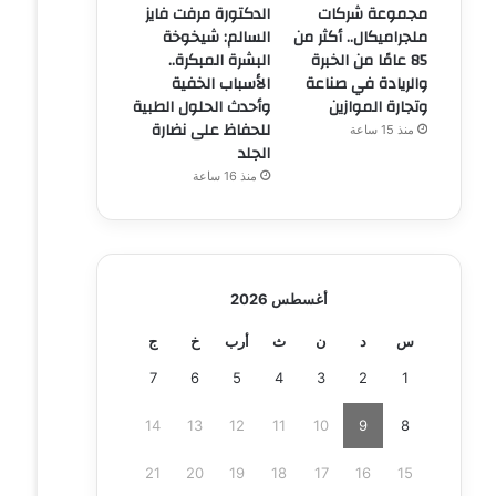
مجموعة شركات
الدكتورة مرفت فايز
ملجراميكال.. أكثر من
السالم: شيخوخة
85 عامًا من الخبرة
البشرة المبكرة..
والريادة في صناعة
الأسباب الخفية
وتجارة الموازين
وأحدث الحلول الطبية
للحفاظ على نضارة
منذ 15 ساعة
الجلد
منذ 16 ساعة
أغسطس 2026
س
د
ن
ث
أرب
خ
ج
7
6
5
4
3
2
1
14
13
12
11
10
9
8
21
20
19
18
17
16
15