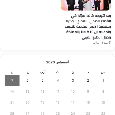
بعد تتويجه قائدا مؤثرا في
القطاع الصحي العمري : وكيلا
بمنظمة الامم المتحدة للتدريب
والاعلام ال UN MTC بالمملكة
ودول الخليج العربي
منذ 15 ساعة
أغسطس 2026
س
د
ن
ث
أرب
خ
ج
7
6
5
4
3
2
1
14
13
12
11
10
9
8
21
20
19
18
17
16
15
28
27
26
25
24
23
22