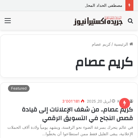
مصطفى الحداد المحامى: المواجهة القانونية لخطاب الكراهية تبدأ بتشريع واضح ووعي مجتمعي
بحث
الق
عن
الرئيسية
/
كريم عصام
كريم عصام
Featured
Khairy
أبريل 20, 2025
3٬001٬181
كريم عصام.. من شغف الإعلانات إلى قيادة
قصص النجاح في التسويق الرقمي
في عالم يتحرك بسرعة الضوء نحو الرقمنة، ويشهد يومياً ولادة آلاف الحملات
الإعلانية، يبقى القليل فقط ممن استطاعوا أن يخطّوا…