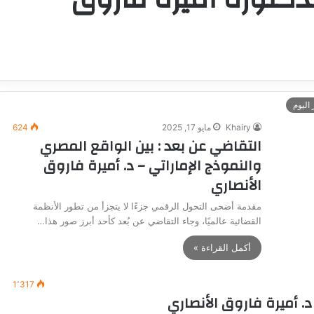
 اليوم
Khairy
مايو 17, 2025
624
التقاضي عن بعد : بين الواقع المصري
والنموذج الإماراتي – د. أميرة فاروق
الأنصاري
مقدمة أضحى التحول الرقمي جزءًا لا يتجزأ من تطور الأنظمة
القضائية عالميًا، وجاء التقاضي عن بُعد كأحد أبرز صور هذا…
أكمل القراءة »
1٬317
. أميرة فاروق الأنصاري