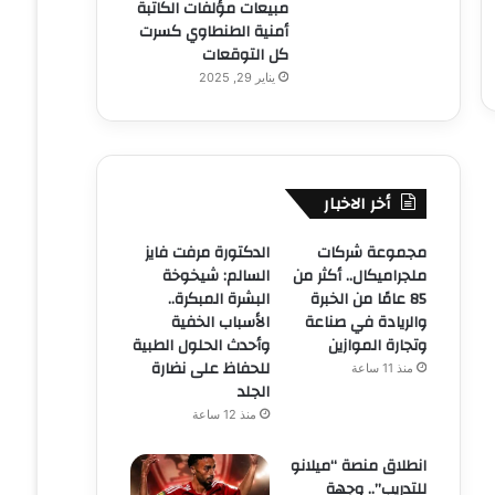
مبيعات مؤلفات الكاتبة
أمنية الطنطاوي كسرت
كل التوقعات
يناير 29, 2025
أخر الاخبار
مجموعة شركات
الدكتورة مرفت فايز
ملجراميكال.. أكثر من
السالم: شيخوخة
85 عامًا من الخبرة
البشرة المبكرة..
والريادة في صناعة
الأسباب الخفية
وتجارة الموازين
وأحدث الحلول الطبية
للحفاظ على نضارة
منذ 11 ساعة
الجلد
منذ 12 ساعة
انطلاق منصة “ميلانو
للتدريب”.. وجهة