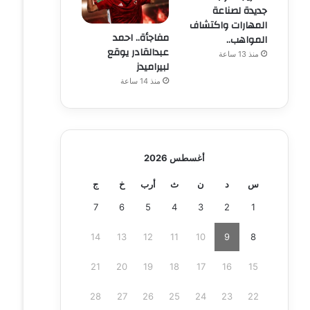
جديدة لصناعة
المهارات واكتشاف
مفاجأة.. احمد
المواهب..
عبدالقادر يوقع
منذ 13 ساعة
لبيراميدز
منذ 14 ساعة
أغسطس 2026
س
د
ن
ث
أرب
خ
ج
7
6
5
4
3
2
1
14
13
12
11
10
9
8
21
20
19
18
17
16
15
28
27
26
25
24
23
22