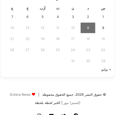
س
د
ن
ث
أرب
خ
ج
7
6
5
4
3
2
1
14
13
12
11
10
9
8
21
20
19
18
17
16
15
28
27
26
25
24
23
22
31
30
29
« يوليو
© حقوق النشر 2026، جميع الحقوق محفوظة |
Extera News:
إكستيرا نيوز
| الخبر لحظة بلحظة