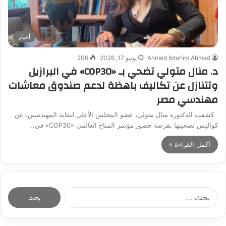
أخبار
Ahmed Ibrahim Ahmed
يونيو 17, 2026
206
د. منال متولي تضحي بـ «COP30» في البرازيل
وتتنازل عن تكاليف باهظة لدعم صندوق معاشات
مهندسي مصر
كشفت الدكتورة منال متولي، عضو المجلس الأعلى لنقابة المهندسين، عن
كواليس تضحيتها بفرصة حضور مؤتمر المناخ العالمي «COP30» في…
أكمل القراءة »
ا
ل
ب
ح