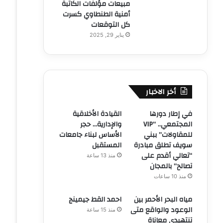
مبيعات مؤلفات الكاتبة
أمنية الطنطاوي كسرت
كل التوقعات
يناير 29, 2025
أخر الاخبار
في إطار دورها
القيادة الأخلاقية
المجتمعي.. “VIP
والإدارية… حجر
للمقاولات” ببني
الأساس لبناء جامعات
سويف تطلق مبادرة
المستقبل
“تعالي أقدم على
منذ 13 ساعة
تصالح” بالمجان
منذ 10 ساعات
مياه البحر الأحمر بين
احمد القط جيمينج
الوعود والواقع متى
منذ 15 ساعة
تنتهيدى معاناة