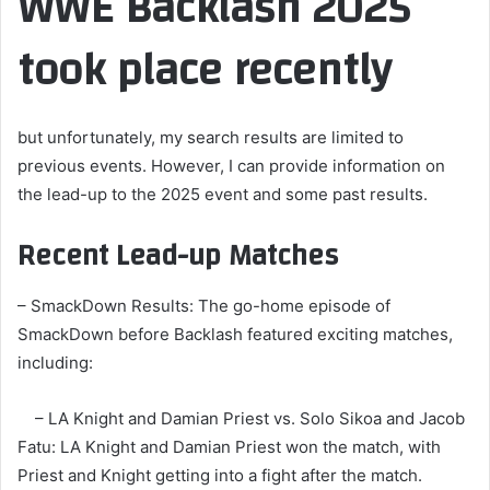
WWE Backlash 2025
ب
took place recently
ر
ي
د
ا
but unfortunately, my search results are limited to
إ
previous events. However, I can provide information on
ل
the lead-up to the 2025 event and some past results.
ك
ت
Recent Lead-up Matches
ر
و
– SmackDown Results: The go-home episode of
ن
SmackDown before Backlash featured exciting matches,
ي
ا
including:
– LA Knight and Damian Priest vs. Solo Sikoa and Jacob
Fatu: LA Knight and Damian Priest won the match, with
Priest and Knight getting into a fight after the match.