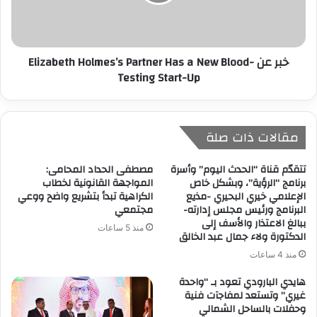
خبر عن Elizabeth Holmes’s Partner Has a New Blood-
Testing Start-Up
مقالات ذات صلة
تتقدّم قناة “الحدث اليوم” وأسرة
مصطفى الحداد المحامى:
برنامج “الرؤية”، وبشكل خاص
المواجهة القانونية لخطاب
الإعلامي خيري البحيري -مذيع
الكراهية تبدأ بتشريع واضح ووعي
البرنامج ورئيس مجلس إدارته-
مجتمعي
ببالغ الاعتذار والأسف إلى
منذ 5 ساعات
الدكتورة ولاء جمال عبد الخالق
منذ 4 ساعات
هايدي البارودي تعود بـ “واحدة
غيري” وتستعد لمفاجآت فنية
وحفلات بالساحل الشمالي