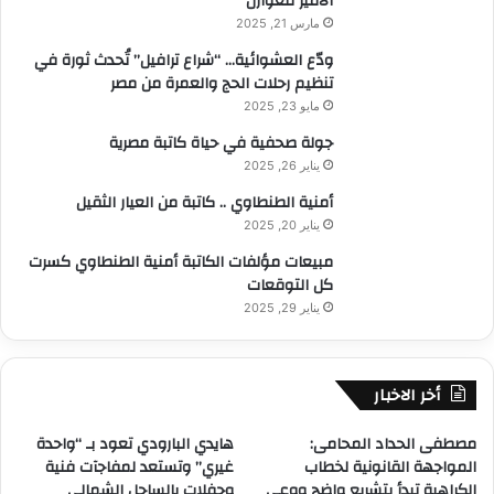
الأمير للعوازل
مارس 21, 2025
ودّع العشوائية… “شراع ترافيل” تُحدث ثورة في
تنظيم رحلات الحج والعمرة من مصر
مايو 23, 2025
جولة صحفية في حياة كاتبة مصرية
يناير 26, 2025
أمنية الطنطاوي .. كاتبة من العيار الثقيل
يناير 20, 2025
مبيعات مؤلفات الكاتبة أمنية الطنطاوي كسرت
كل التوقعات
يناير 29, 2025
أخر الاخبار
مصطفى الحداد المحامى:
هايدي البارودي تعود بـ “واحدة
المواجهة القانونية لخطاب
غيري” وتستعد لمفاجآت فنية
الكراهية تبدأ بتشريع واضح ووعي
وحفلات بالساحل الشمالي