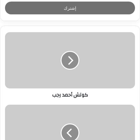
خ
ل
ب
ر
ي
د
ك
ا
ل
إ
ل
ك
ت
ر
كوتش أحمد رجب
و
ن
ي