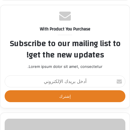
With Product You Purchase
Subscribe to our mailing list to
get the new updates!
Lorem ipsum dolor sit amet, consectetur.
أ
د
خ
ل
ب
ر
ي
د
ك