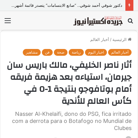
دكتور شوقي أحمد شوقي.. “صانع الابتسامات” يتصدر قائمة أشهر أطباء تجميل الأسنان في مصر
بحث
الق
عن
الرئيسية
/
أخبار العالم
أخبار العالم
اخبار اليوم
رياضة
صحة
فن
مشاهير
أثار ناصر الخليفي، مالك باريس سان
جيرمان، استياءه بعد هزيمة فريقه
أمام بوتافوجو بنتيجة 1-0 في
كأس العالم للأندية
Nasser Al-Khelaifi, dono do PSG, fica irritado
com a derrota para o Botafogo no Mundial de
Clubes