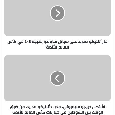
ا
ل
إ
ل
ك
ت
ر
فاز أتلتيكو مدريد على سياتل ساوندرز بنتيجة 3-1 في كأس
و
العالم للأندية
ن
ي
اشتكى دييجو سيميوني، مدرب أتلتيكو مدريد، من ضيق
الوقت بين الشوطين في مباريات كأس العالم للأندية