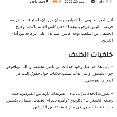
Khairy
أ
يونيو 20, 2025
568
دقيقة واحدة
ر
س
أثار ناصر الخليفي، مالك باريس سان جيرمان، استياءه بعد هزيمة
ل
فريقه أمام بوتافوجو بنتيجة 1-0 في كأس العالم للأندية. وخرج
ب
ر
الخليفي من الملعب بوجه عابس، مما يدل على انزعاجه من أداء
ي
الفريق.
د
خلفيات الخلاف
ا
إ
ل
– يأتي هذا في ظل وجود خلافات بين ناصر الخليفي ومالك بوتافوجو،
ك
جون تكستور، والتي بدأت بسبب خلافات حول حقوق البث في
ت
الدوري الفرنسي.
ر
و
– تطورت الخلافات إلى تبادل تصريحات نارية بين الطرفين، حيث
ن
وصفه الخليفي بـ “الكاوبوي” وأمره بالتزام الصمت، بينما رد تكستور
ي
بارتداء قبعة كاوبوي في مباراة سابقة بين الفريقين .
ا