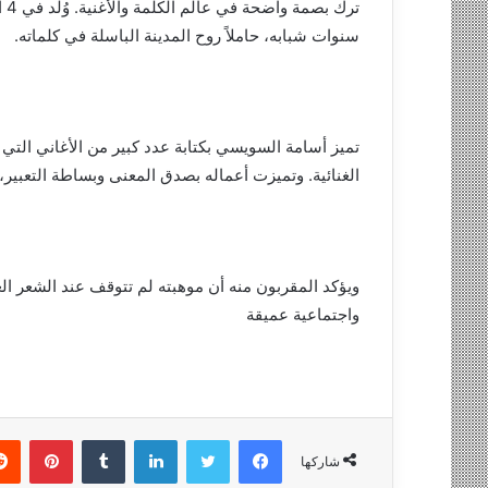
ي
سنوات شبابه، حاملاً روح المدينة الباسلة في كلماته.
ا
تميز أسامة السويسي بكتابة عدد كبير من الأغاني التي
الغنائية. وتميزت أعماله بصدق المعنى وبساطة التعبير، م
ويؤكد المقربون منه أن موهبته لم تتوقف عند الشعر ا
واجتماعية عميقة
فيسبوك
تويتر
لينكدإن
‏Tumblr
بينتيريست
شاركها