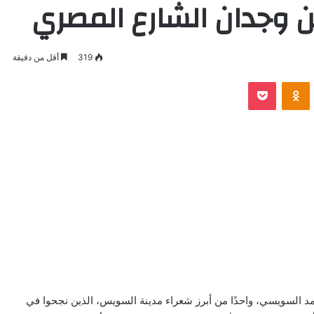
 وجدان الشارع المصري
319
أقل من دقيقة
VKontak
Odnoklassniki
بوكيت
د السويسي، واحدًا من أبرز شعراء مدينة السويس، الذين نجحوا في