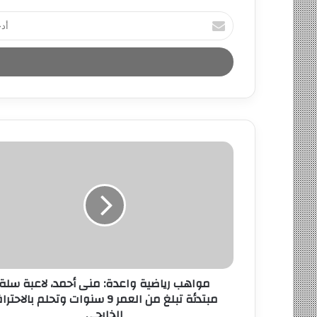
أ
د
خ
ل
ب
ر
ي
د
ك
ا
ل
إ
ل
ك
ت
ر
و
ن
مواهب رياضية واعدة: منى أحمد، لاعبة سلة
ي
مبتدئة تبلغ من العمر 9 سنوات وتحلم بالاحت
الخارجي