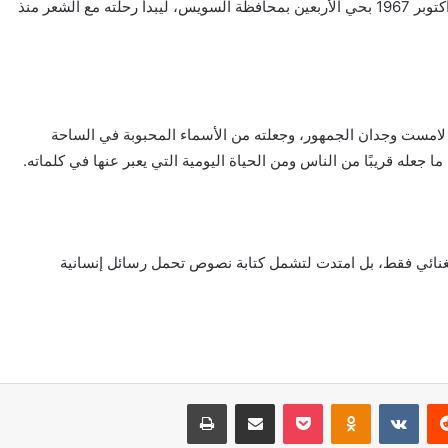
ترك بصمة واضحة في عالم الكلمة والأغنية. وُلد في 4 أكتوبر 1967 بحي الأربعين بمحافظة السويس، ليبدأ رحلته مع الشعر منذ
 لامست وجدان الجمهور، وجعلته من الأسماء المحبوبة في الساحة
ا جعله قريبًا من الناس ومن الحياة اليومية التي يعبر عنها في كلماته.
لغنائي فقط، بل امتدت لتشمل كتابة نصوص تحمل رسائل إنسانية
‏Reddit
‏VKontakte
Odnoklassniki
بوكيت
مشاركة عبر البريد
طباعة