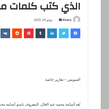
الذي كتب كلمات من
Khairy
أ
يوليو 24, 2025
ر
فيسبوك
تويتر
لينكدإن
‏Tumblr
بينتيريست
‏Reddit
‏te
س
ل
ب
ر
ي
د
ا
إ
ل
السويس – تقارير خاصة
ك
ت
ر
و
يُعد أسامة محمد عبد العال، المعروف باسم أسامة محم
ن