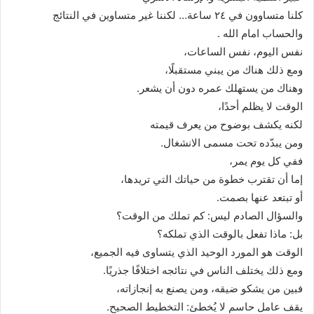
ر
كلنا متساوون في ٢٤ ساعة… لكننا غير متساوين في النتائج
ي
والحساب امام الله .
د
نفس اليوم، نفس الساعات،
ا
ومع ذلك هناك من يبني مستقبلًا،
إ
وهناك من يستهلك عمره دون أن يشعر.
ل
الوقت لا يظلم أحدًا،
ك
لكنه يكشف بوضوح من يعرف قيمته
ت
ومن يبدّده تحت مسمى الانشغال.
ر
ففي كل يوم يمر،
و
إما أن تقترب خطوة من حياتك التي تريدها،
ن
أو تبتعد عنها بصمت.
ي
والسؤال الصادم ليس: كم تملك من الوقت؟
ا
بل: ماذا تفعل بالوقت الذي تملكه؟
الوقت هو المورد الوحيد الذي يتساوى فيه الجميع،
ومع ذلك يختلف الناس في نتائجه اختلافًا جذريًا.
فبين من يشكو ضيقه، ومن يصنع به إنجازاته،
يقف عامل حاسم لا يُخطئ: التخطيط الصحيح.