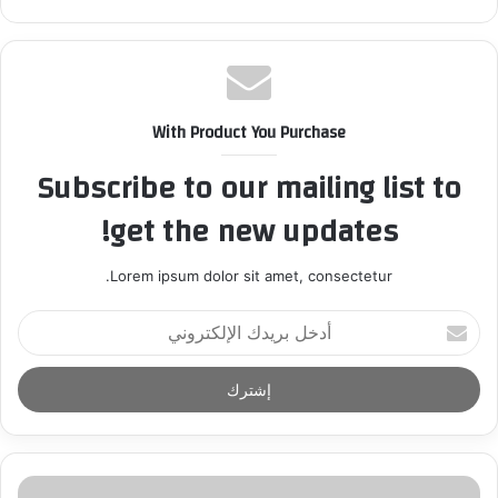
With Product You Purchase
Subscribe to our mailing list to
get the new updates!
Lorem ipsum dolor sit amet, consectetur.
أ
د
خ
ل
ب
ر
ي
د