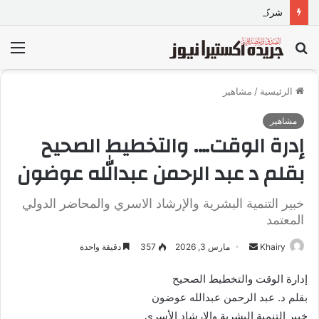
شركة TORQTRAC تطلق منصة رقمية متكاملة لخدمات وقطع غيار المعدات الثقيلة في مصر
بحث
الق
عن
الرئيسية
/
مشاهير
مشاهير
إدرة الوقت…. والتخطيط الصحيح
بقلم د عبد الرحمن عبدالله عوضون
خبير التنمية البشرية والإرشاد الاسري والمحاضر الدولي
المعتمد
Khairy
أ
مارس 3, 2026
357
دقيقة واحدة
ر
إدارة الوقت والتخطيط الصحيح
س
بقلم د. عبد الرحمن عبدالله عوضون
ل
خبير التنمية البشرية والإرشاد الأسري
ب