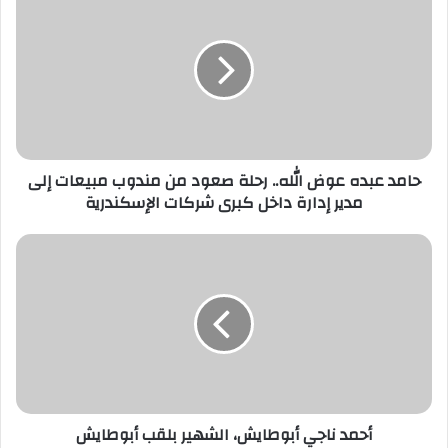
ك
ا
ل
إ
ل
ك
ت
ر
حامد عبده عوض الله.. رحلة صعود من مندوب مبيعات إلى
و
مدير إدارة داخل كبرى شركات الإسكندرية
ن
ي
أحمد ناجي أبوطايش، الشهير بلقب أبوطايش