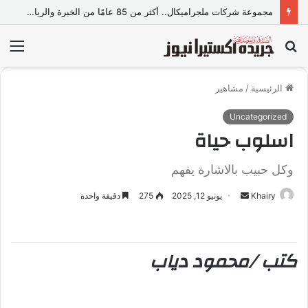
مجموعة شركات ملجراميكال.. أكثر من 85 عامًا من الخبرة والريادة في صناعة وتجارة الموازين
بحث
الق
عن
الرئيسية
/
مشاهير
Uncategorized
اسلوب حياة
وكل حبيب بالاشارة يفهم
Khairy
أ
يونيو 12, 2025
275
دقيقة واحدة
ر
س
ل
كتب /محمود دياب
ب
ر
ي