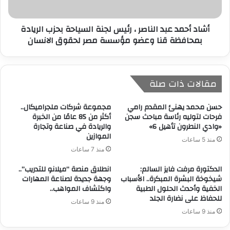
أشاد أحمد عبد الناصر ، رئيس لجنة السياحة بحزب الريادة
بمحافظة قنا وعضو مؤسسة مصر لحقوق الانسان
مقالات ذات صلة
حسن محمد يهنئ المقدم رامي
مجموعة شركات ملجراميكال..
فرحات لتوليه رئاسة مباحث سجن
أكثر من 85 عامًا من الخبرة
«وادي النطرون تأهيل 6»
والريادة في صناعة وتجارة
الموازين
منذ 5 ساعات
منذ 7 ساعات
الدكتورة مرفت فايز السالم:
انطلاق منصة “ميلانو للتدريب”..
شيخوخة البشرة المبكرة.. الأسباب
وجهة جديدة لصناعة المهارات
الخفية وأحدث الحلول الطبية
واكتشاف المواهب..
للحفاظ على نضارة الجلد
منذ 9 ساعات
منذ 9 ساعات