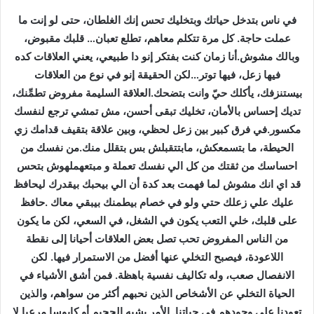
د
في ناس بتدخل حياتك وبتخليك تحس إنك الغلطان، حتى لو إنت ما
ا
إ
عملت حاجة. كل مرة تتكلم معاهم، تطلع تعبان… قلبك مقبوض،
ل
وبالك مشوش.أنا زمان كنت بفتكر إنو دا طبيعي، يعني العلاقات كده
ك
فيها زعل، فيها توتر…لكن الحقيقة إنو في نوع من العلاقات
ت
بيستنزفك، يأكلك حيّ وانت بتضحك.العلاقة السليمة مفروض تطمِّنك،
ر
تديك إحساس بالأمان، تخليك تبقى أحسن، مش تمشي ترجع لنفسك
و
مكسور.في فرق كبير بين زعل لحظي، وبين علاقة بتقيف قدامك زي
ن
الحيطة، ما بتسمعكش، مابتتقبلش بس بتقلل منك.من نفسك من
ي
احساسك من ثقتك من كل الي نفسك تعملة و مبتعهملهوش بتحس
ا
قد اي انك مشوش لما فهمت بعد كدة أن الي بيحبك بيقدرك ليحافظ
عليك علي زعلك حتي ولو في خصام بيطمنك بيبقي معاك .حافظ
على قلبك، خلي التعب يكون في الشغل، في السعي، لكن ما يكون
من الناس المفروض تحب تصل بعض العلاقات أحيانا إلى نقطة
اللاعودة، فيصبح التخلي عنها أفضل من الاستمرار فيها. لكن
الانفصال صعب، وله تكاليف نفسية باهظة. فمن أشق الأشياء في
الحياة التخلي عن الأشخاص الذين نحبهم أكثر من سواهم، والذين
تعودنا على وجودهم في حياتنا. الأمر يشبه الجحيم أو كابوسا مرعبا لا