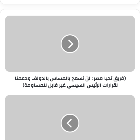
ر
ي
د
ك
ا
ل
إ
ل
ك
ت
ر
(فريق تحيا مصر : لن نسمح بالمساس بالدولة.. ودعمنا
و
لقرارات الرئيس السيسي غير قابل للمساومة)
ن
ي