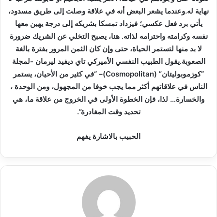
نهاية له.وعندما يشعر البعض أنه في علاقة وصلت إلى طريق مسدود،
يأتي برد فعل عكسي؛ فيزداد تمسكا بشريكه إلى درجة يهين معها
نفسه وكرامته واحترامه لذاته. هنا، يصبح التخلي عن الشريك ضرورة
لا بد منها لتستمر الحياة، حتى وإن كان الثمن المرور بفترة بالغة
الصعوبة.يقول الطبيب النفسي الأميركي تاي ديفيد ليرمان -لمجلة
“كوزموبوليتان” (Cosmopolitan)– “في كثير من الأحيان، يستمر
الناس في علاقاتهم أكثر مما يجب خوفا من المجهول، ومن الوحدة ،
والخسارة… لذا، فإن الخطوة الأولى في الخروج من علاقة ما، هي
تحديد وقت المغادرة”.
الحبيب بالاشارة يفهم