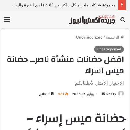
مجموعة شركات ملجراميكال.. أكثر من 85 عامًا من الخبرة والريادة في صناعة وتجارة الموازين
بحث
الق
عن
الرئيسية
/
Uncategorized
Uncategorized
افضل حضانات منشأة ناصر… حضانة
ميس اسراء
الاختيار الأمثل لأطفالكم
Khairy
أ
يوليو 29, 2025
931
2 دقائق
ر
س
حضانة ميس إسراء –
ل
ب
ر