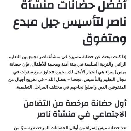
أفضل حضانات منشأة
ي
د
ناصر لتأسيس جيل مبدع
ا
إ
ومتفوق
ل
ك
ت
ر
إذا كنت تبحث عن حضانة متميزة في منشأة ناصر تجمع بين التعليم
و
الراقي والتربية السليمة في بيئة آمنة ومحببة للأطفال، فإن حضانة
ن
ميس إسراء هي الخيار الأمثل لك. بخبرة تتجاوز سبع سنوات في
ي
مجال التعليم والتأسيس، نجحنا – بفضل الله – في تخريج أجيال من
ا
المتفوقين الذين واصلوا نجاحهم في مختلف المراحل التعليمية.
أول حضانة مرخصة من التضامن
الاجتماعي في منشأة ناصر
تعد حضانة ميس إسراء من أوائل الحضانات المرخصة رسميًا من