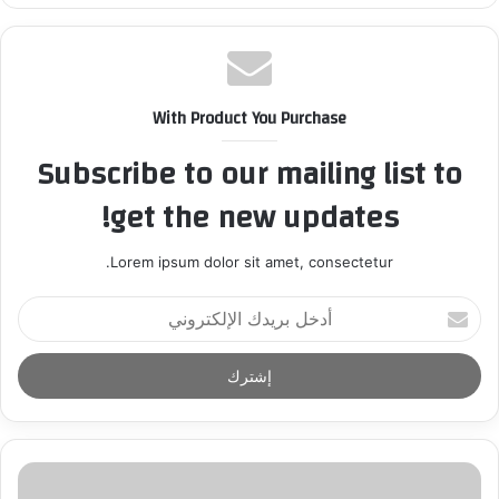
With Product You Purchase
Subscribe to our mailing list to
get the new updates!
Lorem ipsum dolor sit amet, consectetur.
أ
د
خ
ل
ب
ر
ي
د
ك