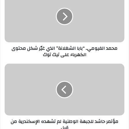
ا
ل
إ
ل
ك
ت
ر
محمد الفيومي.. “بابا الشغلانة” الذي غيّر شكل محتوى
و
الكهرباء على تيك توك
ن
ي
مؤتمر حاشد للجبهة الوطنية لم تشهده الإسكندرية من
قبل