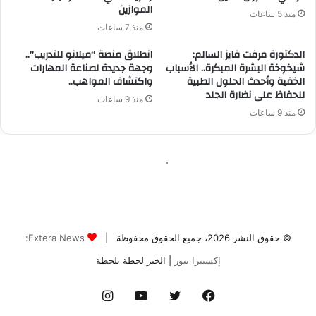
© حقوق النشر 2026، جميع الحقوق محفوظة |
Extera News:
إكستيرا نيوز
| الخبر لحظة بلحظة
فيسبوك
تويتر
يوتيوب
انستقرام