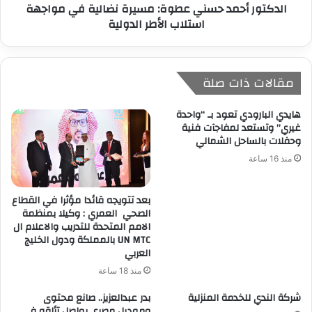
الدكتور أحمد حسني عطوة: مسيرة نضالية في مواجهة
استلاب الأطر الدولية
مقالات ذات صلة
هايدي البارودي تعود بـ “واحدة
غيري” وتستعد لمفاجآت فنية
وحفلات بالساحل الشمالي
منذ 16 ساعة
بعد تتويجه قائدا مؤثرا في القطاع
الصحي العمري : وكيلا بمنظمة
الامم المتحدة للتدريب والاعلام ال
UN MTC بالمملكة ودول الخليج
العربي
منذ 18 ساعة
شركة الندي للخدمة المنزلية
بدر عبدالعزيز.. صانع محتوى
وموديل مصري يواصل تألقه في