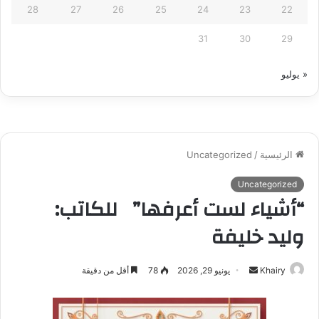
28
27
26
25
24
23
22
31
30
29
« يوليو