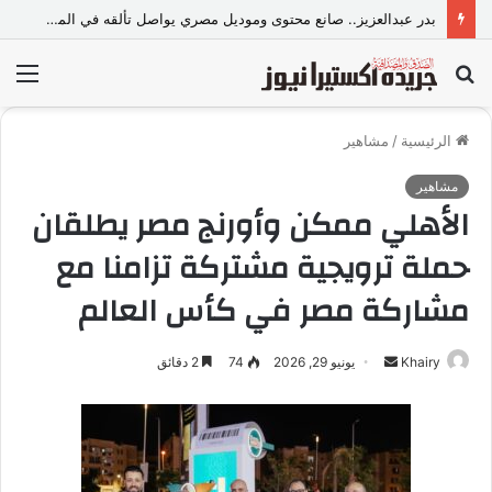
بدر عبدالعزيز.. صانع محتوى وموديل مصري يواصل تألقه في المملكة العربية السعودية
بحث
الق
عن
الرئيسية
/
مشاهير
مشاهير
الأهلي ممكن وأورنج مصر يطلقان
حملة ترويجية مشتركة تزامنا مع
مشاركة مصر في كأس العالم
Khairy
أ
يونيو 29, 2026
74
2 دقائق
ر
س
ل
ب