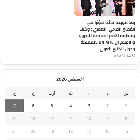
بعد تتويجه قائدا مؤثرا في
القطاع الصحي العمري : وكيلا
بمنظمة الامم المتحدة للتدريب
والاعلام ال UN MTC بالمملكة
ودول الخليج العربي
منذ 18 ساعة
أغسطس 2026
س
د
ن
ث
أرب
خ
ج
7
6
5
4
3
2
1
14
13
12
11
10
9
8
21
20
19
18
17
16
15