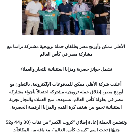
ر
ي
د
ا
إ
ل
ك
الأهلي ممكن وأورنج مصر يطلقان حملة ترويجية مشتركة تزامنا مع
ت
مشاركة مصر في كأس العالم
ر
و
تشمل جوائز حصرية ومزايا استثنائية للتجار والعملاء
ن
ي
أعلنت شركة الأهلي ممكن للمدفوعات الإلكترونية، بالتعاون مع
ا
أورنج مصر، إطلاق حملة ترويجية مشتركة احتفالاً بأجواء مشاركة
مصر في بطولة كأس العالم، تستهدف منح العملاء والتجار تجربة
استثنائية تجمع بين شغف كرة القدم والمزايا الرقمية الحصرية.
وتتضمن الحملة إعادة إطلاق “كروت الكبير” من فئات (30 و44 و52
جنيهًا) تحت اسم “كروت كأس العالم”، مع باقة من المكافآت