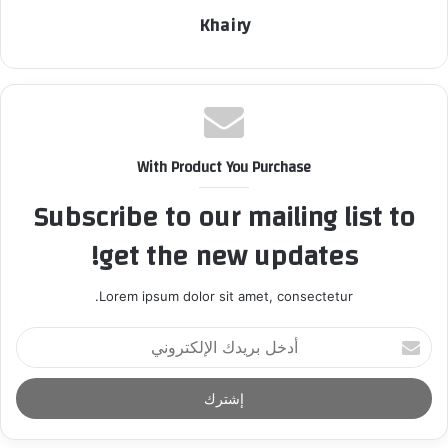
Khairy
With Product You Purchase
Subscribe to our mailing list to
get the new updates!
Lorem ipsum dolor sit amet, consectetur.
أ
د
خ
ل
ب
ر