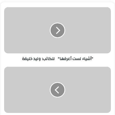
ي
د
ك
ا
ل
إ
ل
ك
ت
ر
"أشياء لست أعرفها" للكاتب: وليد خليفة
و
ن
ي