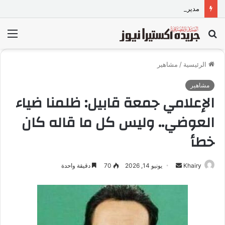
مدير تعليم البحر الأحمر يبدأ صفحة جديدة مع العاملين بديوان المديرية ويؤكد العمل بروح الفريق لخدمة الطالب والمعلم وولى الأمر
بحث
الق
عن
الرئيسية
/
مشاهير
مشاهير
الإعلامي جمعة قابيل: ظلمنا ضياء
العوضي.. وليس كل ما قاله كان
خطأ
Khairy
أ
يونيو 14, 2026
70
دقيقة واحدة
ر
س
ل
ب