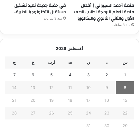
منصة أحمد السيبراني | أفضل
في حقبة جديدة تعيد تشكيل
منصة لتعلم البرمجة لطلاب الصف
مستقبل التكنولوجيا الطبية..
الأول والثاني الثانوي والبكالوريا
منذ 3 ساعات
منذ 3 ساعات
أغسطس 2026
س
د
ن
ث
أرب
خ
ج
7
6
5
4
3
2
1
14
13
12
11
10
9
8
21
20
19
18
17
16
15
28
27
26
25
24
23
22
31
30
29