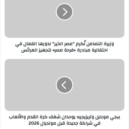
ا
ل
إ
ل
ك
ت
ر
وزيرة التضامن تُكرم "مصر الخير" لدورها الفعال في
و
احتفالية مبادرة «فرحة مصر» لتجهيز العرائس
ن
ي
ببجي موبايل وتريزيجيه يوحدان شغف كرة القدم والألعاب
في شراكة جديدة قبل مونديال 2026