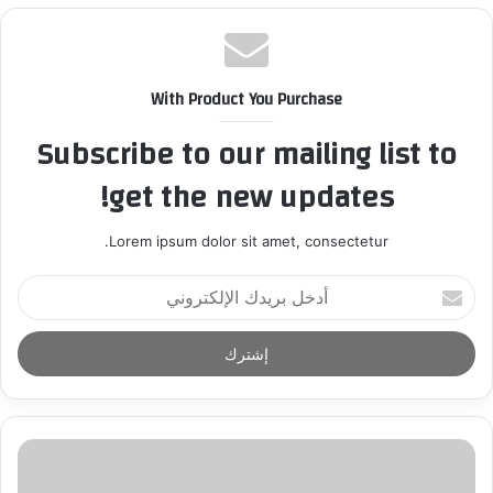
With Product You Purchase
Subscribe to our mailing list to
get the new updates!
Lorem ipsum dolor sit amet, consectetur.
أ
د
خ
ل
ب
ر
ي
د
ك