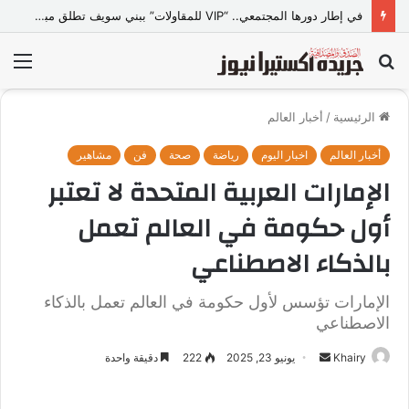
في إطار دورها المجتمعي.. “VIP للمقاولات” ببني سويف تطلق مبادرة “تعالي أقدم على تصالح” بالمجان
بحث
الق
عن
الرئيسية
/
أخبار العالم
أخبار العالم
اخبار اليوم
رياضة
صحة
فن
مشاهير
الإمارات العربية المتحدة لا تعتبر
أول حكومة في العالم تعمل
بالذكاء الاصطناعي
الإمارات تؤسس لأول حكومة في العالم تعمل بالذكاء
الاصطناعي
Khairy
أ
يونيو 23, 2025
222
دقيقة واحدة
ر
س