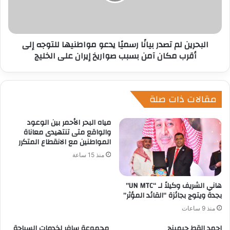
البحرين لم تصدر بيانًا رسميًا يدعو مواطنيها للتوجه إلى
أقرب مكان آمن بسبب صواريخ إيران على الخليج
مقالات ذات صلة
مياه البحر الأحمر بين الوعود
والواقع متى تنتهيدى معاناة
المواطنين مع الانقطاع المتكرر
منذ 15 ساعة
هاني الشريف وكيلاً لـ “UN MTC”
بجدة ويتوج بجائزة “القائد المؤثر”
منذ 9 ساعات
احمد القط جيمينج
مجموعة سافر لخدمات السياحة