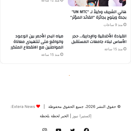
© حقوق النشر 2026، جميع الحقوق محفوظة |
Extera News:
إكستيرا نيوز
| الخبر لحظة بلحظة
فيسبوك
تويتر
يوتيوب
انستقرام