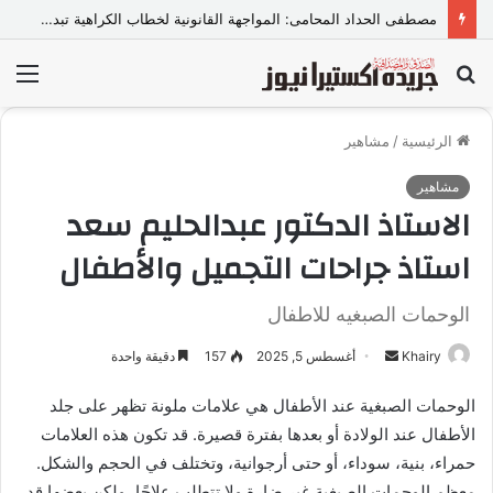
مصطفى الحداد المحامى: المواجهة القانونية لخطاب الكراهية تبدأ بتشريع واضح ووعي مجتمعي
بحث
الق
عن
الرئيسية
/
مشاهير
مشاهير
الاستاذ الدكتور عبدالحليم سعد
استاذ جراحات التجميل والأطفال
الوحمات الصبغيه للاطفال
Khairy
أ
أغسطس 5, 2025
157
دقيقة واحدة
ر
الوحمات الصبغية عند الأطفال هي علامات ملونة تظهر على جلد
س
الأطفال عند الولادة أو بعدها بفترة قصيرة. قد تكون هذه العلامات
ل
حمراء، بنية، سوداء، أو حتى أرجوانية، وتختلف في الحجم والشكل.
ب
ر
معظم الوحمات الصبغية غير ضارة ولا تتطلب علاجًا، ولكن بعضها قد