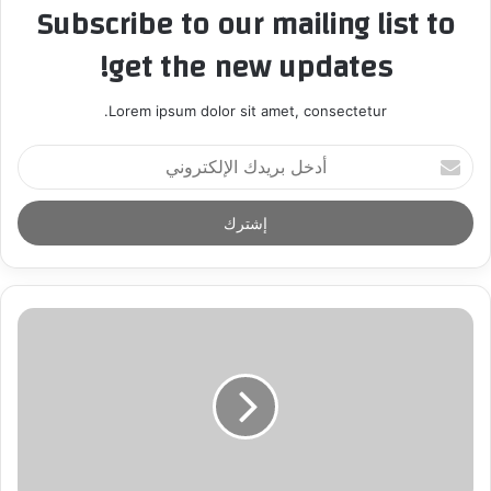
Subscribe to our mailing list to
get the new updates!
Lorem ipsum dolor sit amet, consectetur.
أ
د
خ
ل
ب
ر
ي
د
ك
ا
ل
إ
ل
ك
ت