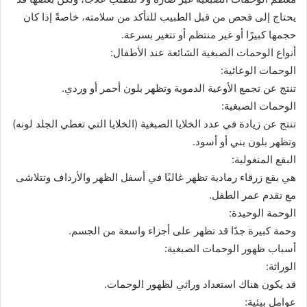
ي
يحتاج إلى فحص من قبل الطبيب للتأكد من سلامته، خاصةً إذا كان
د
حجمها كبيرًا أو غير منتظم أو تتغير بسرعة.
ا
أنواع الوحمات الصبغية الشائعة عند الأطفال:
إ
الوحمات الوعائية:
ل
تنتج عن تجمع الأوعية الدموية وتظهر بلون أحمر أو وردي.
ك
الوحمات الصبغية:
ت
تنتج عن زيادة في عدد الخلايا الصبغية (الخلايا التي تعطي الجلد لونه)
ر
وتظهر بلون بني أو أسود.
و
البقع المنغولية:
ن
هي بقع زرقاء رمادية تظهر غالبًا في أسفل الظهر والأرداف وتتلاشى
ي
مع تقدم عمر الطفل.
ا
الوحمة الوحيدة:
وحمة كبيرة جدًا قد تظهر على أجزاء واسعة من الجسم.
أسباب ظهور الوحمات الصبغية:
الوراثة:
قد يكون هناك استعداد وراثي لظهور الوحمات.
عوامل بيئية: