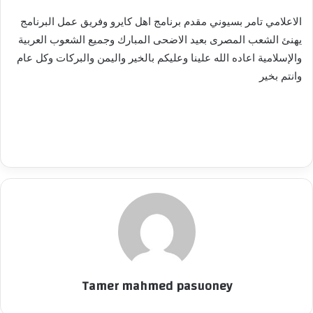
س
ل
الاعلامي تامر بسيوني مقدم برنامج اهل كايرو وفريق عمل البرنامج
ب
يهنئ الشعب المصرى بعيد الاضحى المبارك وجميع الشعوب العربية
ر
والإسلامية اعاده الله علينا وعليكم بالخير واليمن والبركات وكل عام
ي
وانتم بخير
د
ا
إ
ل
ك
ت
ر
و
ن
ي
ا
Tamer mahmed pasuoney