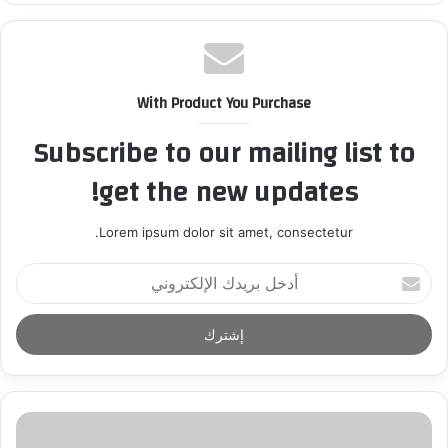
With Product You Purchase
Subscribe to our mailing list to
get the new updates!
Lorem ipsum dolor sit amet, consectetur.
أ
د
خ
ل
ب
ر
ي
د
ك