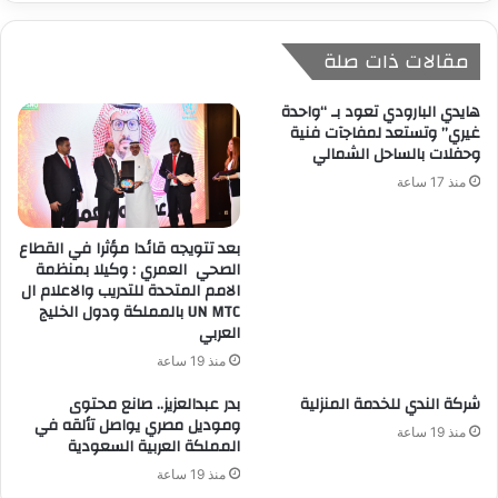
مقالات ذات صلة
هايدي البارودي تعود بـ “واحدة
غيري” وتستعد لمفاجآت فنية
وحفلات بالساحل الشمالي
منذ 17 ساعة
بعد تتويجه قائدا مؤثرا في القطاع
الصحي العمري : وكيلا بمنظمة
الامم المتحدة للتدريب والاعلام ال
UN MTC بالمملكة ودول الخليج
العربي
منذ 19 ساعة
شركة الندي للخدمة المنزلية
بدر عبدالعزيز.. صانع محتوى
وموديل مصري يواصل تألقه في
منذ 19 ساعة
المملكة العربية السعودية
منذ 19 ساعة