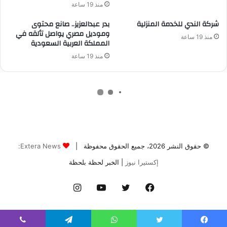
© حقوق النشر 2026، جميع الحقوق محفوظة |
Extera News:
إكستيرا نيوز
| الخبر لحظة بلحظة
فيسبوك
تويتر
يوتيوب
انستقرام