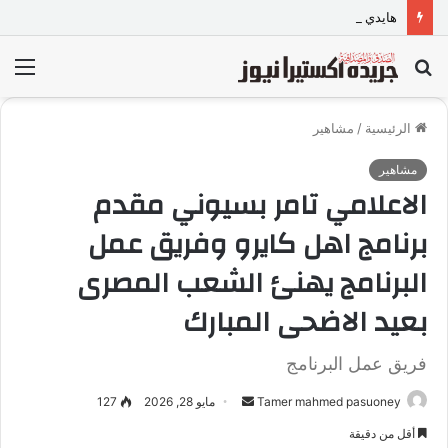
هايدي البارودي تعود بـ “واحدة غيري” وتستعد لمفاجآت فنية وحفلات بالساحل الشمالي
بحث
الق
عن
الرئيسية
/
مشاهير
مشاهير
الاعلامي تامر بسيوني مقدم
برنامج اهل كايرو وفريق عمل
البرنامج يهنئ الشعب المصرى
بعيد الاضحى المبارك
فريق عمل البرنامج
Tamer mahmed pasuoney
أ
مايو 28, 2026
127
ر
أقل من دقيقة