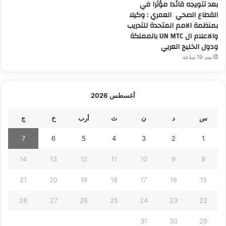
بعد تتويجه قائدا مؤثرا في
القطاع الصحي العمري : وكيلا
بمنظمة الامم المتحدة للتدريب
والاعلام ال UN MTC بالمملكة
ودول الخليج العربي
منذ 19 ساعة
أغسطس 2026
س
د
ن
ث
أرب
خ
ج
7
6
5
4
3
2
1
14
13
12
11
10
9
8
21
20
19
18
17
16
15
28
27
26
25
24
23
22
31
30
29