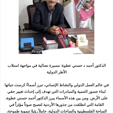
ر
ي
د
ا
إ
ل
ك
ت
ر
و
ن
الدكتور أحمد د حسني عطوة: مسيرة نضالية في مواجهة استلاب
ي
الأطر الدولية
ا
في عالم العمل الدولي والنشاط الإنساني، تبرز أسماءٌ كرست حياتها
لبناء جسور التنمية والمبادرات التي تهدف إلى إحداث تغيير حقي
على الأرض. ومن بين هذه الأسماء يبرز الدكتور أحمد حسني عطوة،
القامة التي انطلقت من جذورها الأردنية لتصبح صوتاً مؤثراً في
الساحة الفلسطينية والساحات الدولية، حاملاً رؤيةً تنموية طموحة،