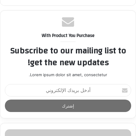
With Product You Purchase
Subscribe to our mailing list to
get the new updates!
Lorem ipsum dolor sit amet, consectetur.
أ
د
خ
ل
ب
ر
ي
د