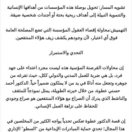
تشويه المسار: تحويل بوصلة هذه المؤسسات من أهدافها الإنسانية
والتنموية النبيلة إلى أهداف ربحية بحتة أو أجندات شخصية ضيقة.
التهميش:محاولة إقصاء العقول المؤسسة التي تضع المصلحة العامة
فوق أي اعتبار، لأن وجودهم يكشف زيف هؤلاء المنتفعين.
التحدي والاستمرار
إن محاولات القرصنة المؤسية هذه ليست مجرد اعتداء على جهد
فرد، بل هي ضربة للعمل المدني والدولي ككل، حيث تفرغه من
جوهره وتجعل منه أداةً في يد من لا يملكون ضميراً حياً. الدكتور أحمد
حسني عطوة، من خلال خبرته الطويلة، يمثل نموذجاً للمثقف
والناشط الذي يدرك أن الصراع مع هؤلاء المنتفعين هو صراع وجودي
للحفاظ على نزاهة العمل الإنساني.
إن قصة الدكتور عطوة تعكس تحدياً يواجه الكثير من المخلصين في
هذا المجال؛ تحدي حماية المبادرات الإبداعية من “السطو” الإداري