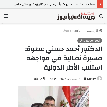
تتقدّم قناة “الحدث اليوم” وأسرة برنامج “الرؤية”، وبشكل خاص الإعلامي خيري البحيري -مذيع البرنامج ورئيس مجلس إدارته- ببالغ الاعتذار والأسف إلى الدكتورة ولاء جمال عبد الخالق
بحث
الق
عن
الرئيسية
/
Uncategorized
Uncategorized
الدكتور أحمد حسني عطوة:
مسيرة نضالية في مواجهة
استلاب الأطر الدولية
Khairy
أ
يونيو 29, 2026
158
2 دقائق
ر
س
ل
ب