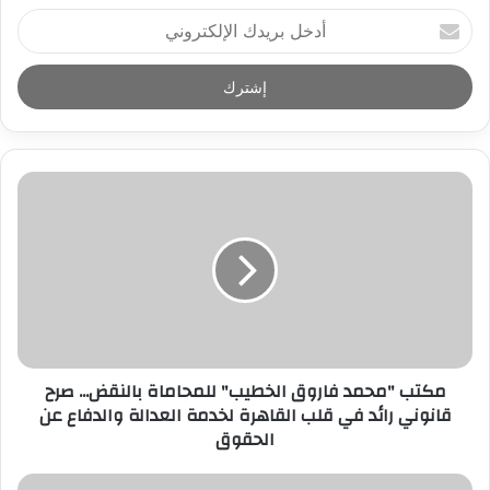
أ
د
خ
ل
ب
ر
ي
د
ك
ا
ل
إ
ل
ك
ت
ر
مكتب "محمد فاروق الخطيب" للمحاماة بالنقض... صرح
و
قانوني رائد في قلب القاهرة لخدمة العدالة والدفاع عن
ن
الحقوق
ي