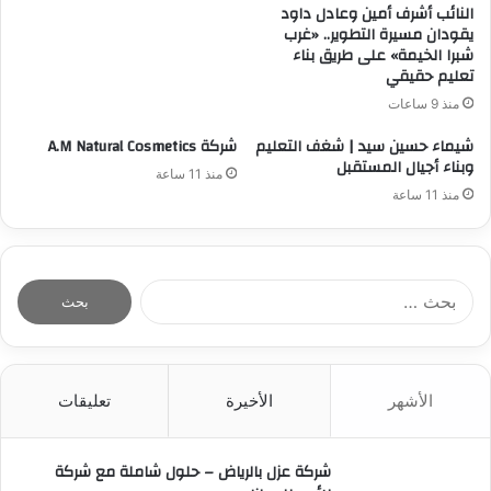
النائب أشرف أمين وعادل داود
يقودان مسيرة التطوير.. «غرب
شبرا الخيمة» على طريق بناء
تعليم حقيقي
منذ 9 ساعات
شيماء حسين سيد | شغف التعليم
شركة A.M Natural Cosmetics
وبناء أجيال المستقبل
منذ 11 ساعة
منذ 11 ساعة
ا
ل
ب
ح
ث
الأشهر
الأخيرة
تعليقات
ع
ن
:
شركة عزل بالرياض – حلول شاملة مع شركة