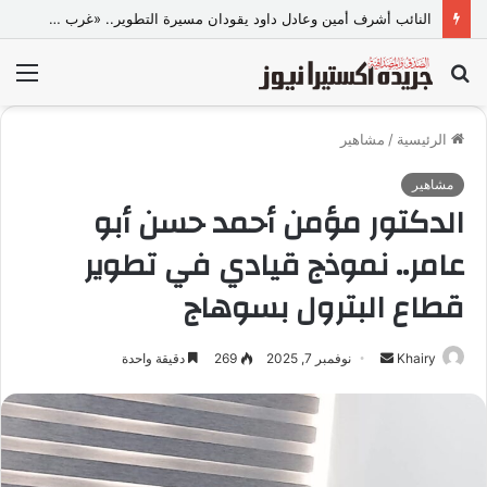
النائب أشرف أمين وعادل داود يقودان مسيرة التطوير.. «غرب شبرا الخيمة» على طريق بناء تعليم حقيقي
بحث
الق
عن
الرئيسية
/
مشاهير
مشاهير
الدكتور مؤمن أحمد حسن أبو
عامر.. نموذج قيادي في تطوير
قطاع البترول بسوهاج
Khairy
أ
نوفمبر 7, 2025
269
دقيقة واحدة
ر
س
ل
ب