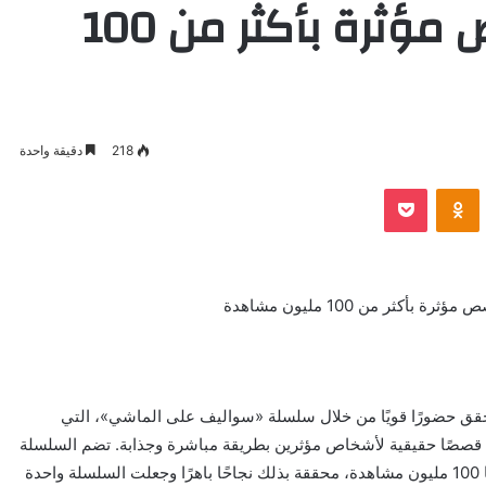
الماشي” تنقل قصص مؤثرة بأكثر من 100
218
دقيقة واحدة
VKontak
Odnoklassniki
بوكيت
ر من 100 مليون مشاهدة
قق حضورًا قويًا من خلال سلسلة «سواليف على الماشي»، التي
 قصصًا حقيقية لأشخاص مؤثرين بطريقة مباشرة وجذابة. تضم السلسلة
أكثر من 40 قصة متنوعة، وقد تجاوز إجمالي مشاهداتها 100 مليون مشاهدة، محققة بذلك نجاحًا باهرًا وجعلت السلسلة واحدة