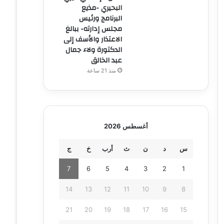
البحيري -مذيع
البرنامج ورئيس
مجلس إدارته- ببالغ
الاعتذار والأسف إلى
الدكتورة ولاء جمال
عبد الخالق
منذ 21 ساعة
أغسطس 2026
س
د
ن
ث
أرب
خ
ج
7
6
5
4
3
2
1
14
13
12
11
10
9
8
21
20
19
18
17
16
15