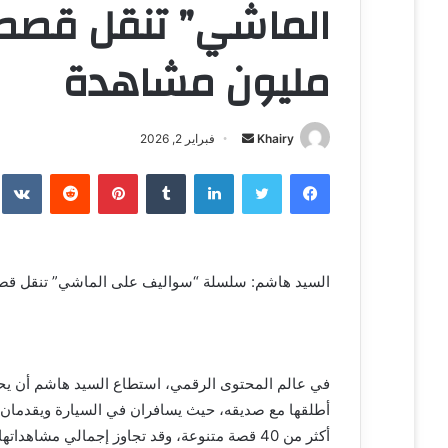
مليون مشاهدة
Khairy
أ
فبراير 2, 2026
ر
فيسبوك
تويتر
لينكدإن
‏Tumblr
بينتيريست
‏Reddit
‏te
س
ل
ب
ر
السيد هاشم: سلسلة “سواليف على الماشي” تنقل قصص مؤثرة بأكث
ي
د
ا
إ
ل
في عالم المحتوى الرقمي، استطاع السيد هاشم أن يح
ك
أطلقها مع صديقه، حيث يسافران في السيارة ويقدمان
ت