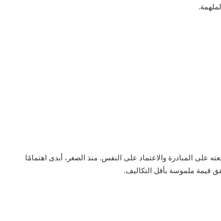
لملهمة.
يو 2001، ونشأ في بيئة شجّعته على المبادرة والاعتماد على النفس. منذ الصغر، أبدى اهتمامًا
قق قيمة ملموسة بأقل التكاليف.