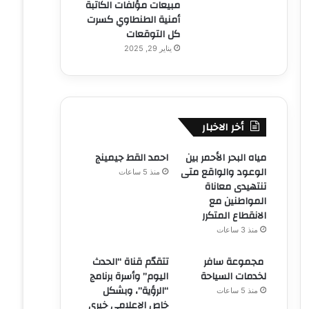
مبيعات مؤلفات الكاتبة
أمنية الطنطاوي كسرت
كل التوقعات
يناير 29, 2025
أخر الاخبار
مياه البحر الأحمر بين
احمد القط جيمينج
الوعود والواقع متى
منذ 5 ساعات
تنتهيدى معاناة
المواطنين مع
الانقطاع المتكرر
منذ 3 ساعات
مجموعة سافر
تتقدّم قناة “الحدث
لخدمات السياحة
اليوم” وأسرة برنامج
“الرؤية”، وبشكل
منذ 5 ساعات
خاص الإعلامي خيري