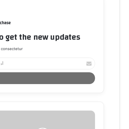
rchase
to get the new updates!
 consectetur.
أ
د
خ
ل
ب
ر
ي
د
ك
ا
ل
إ