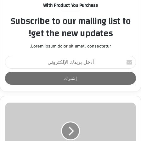
With Product You Purchase
Subscribe to our mailing list to
get the new updates!
Lorem ipsum dolor sit amet, consectetur.
أ
د
خ
ل
ب
ر
ي
د
ك
ا
ل
إ
ل