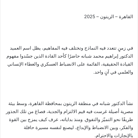
ر
ي
د
القاهرة – الزيتون – 2025
ا
إ
ل
ك
في زمنٍ تتعدد فيه النماذج وتختلف فيه المفاهيم، يظل اسم العميد
ت
الدكتور إبراهيم محمد شبانه حاضرًا كأحد القادة الذين جسّدوا مفهوم
ر
القيادة الحقيقية، القائمة على الانضباط العسكري والعطاء الإنساني
و
والعلمي في آنٍ واحد.
ن
ي
ا
نشأ الدكتور شبانه في منطقة الزيتون بمحافظة القاهرة، وسط بيئة
مصرية أصيلة غرست فيه قيم الالتزام والجدية، فصاغ من تلك الجذور
طريقًا نحو التميّز والتفوق. ومنذ بداياته، عرف كيف يمزج بين القوة
والفكر، وبين الانضباط والإبداع، ليصنع لنفسه مسيرة حافلة
بالإنجازات والاحترام.