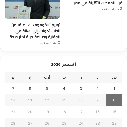
غيار المعدات الثقيلة في مصر
منذ 3 ساعات
أوليغ أباكوموف.. 12 عامًا من
الطب تحولت إلى رسالة في
الوقاية وصناعة حياة أكثر صحة
منذ 5 ساعات
أغسطس 2026
س
د
ن
ث
أرب
خ
ج
7
6
5
4
3
2
1
14
13
12
11
10
9
8
21
20
19
18
17
16
15
28
27
26
25
24
23
22