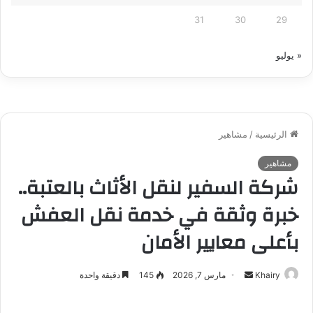
31
30
29
« يوليو