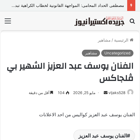
مصطفى الحداد المحامى: المواجهة القانونية لخطاب الكراهية تبدأ بتشريع واضح ووعي مجتمعي
بحث
الق
عن
الرئيسية
/
مشاهير
Uncategorized
مشاهير
الفنان يوسف عبد العزيز الشهير بي
ڤلجاكس
vljaks528
أ
مايو 25, 2026
104
أقل من دقيقة
ر
س
الفنان يوسف عبد العزيز كواليس من احد الاعلانات
ل
ب
ر
الفنان يوسف عبد العزيز
ي