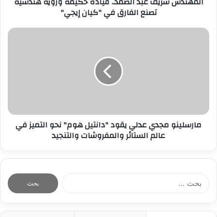
المهندس شريف عبد الصمد.. قيادة حكيمة ورؤية هندسية
تصنع الفارق في "كيان إيجي"
ن
ي
مارسلينو مجدي عدلي يقود "دانتيل هوم" نحو التميز في
عالم الستائر والمفروشات والتنجيد
ا
ل
ب
ح