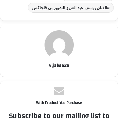
د
الفنان يوسف عبد العزيز الشهير بي ڤلجاكس
ا
إ
ل
ك
ت
ر
و
ن
ي
vljaks528
ا
With Product You Purchase
Subscribe to our mailing list to