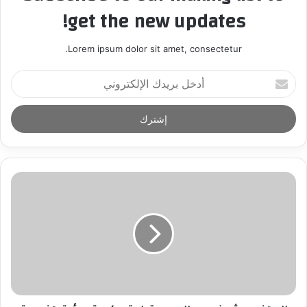
get the new updates!
Lorem ipsum dolor sit amet, consectetur.
أ
د
خ
ل
ب
ر
ي
د
ك
ا
ل
إ
ل
ك
ت
ر
و