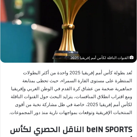
ي
د
ا
إ
ل
ك
ت
ر
القنوات الناقلة لكأس أمم إفريقيا 2025
و
تُعد بطولة كأس أمم إفريقيا 2025 واحدة من أكثر البطولات
ن
ي
المنتظرة على مستوى القارة السمراء، حيث تحظى بمتابعة
ا
جماهيرية ضخمة من عشاق كرة القدم في الوطن العربي وإفريقيا
ومع اقتراب انطلاق المنافسات، يتزايد البحث حول القنوات الناقلة
لكأس أمم إفريقيا 2025، خاصة في ظل مشاركة نخبة من أقوى
المنتخبات الإفريقية وتوقعات بمواجهات نارية منذ دور المجموعات.
beIN SPORTS الناقل الحصري لكأس