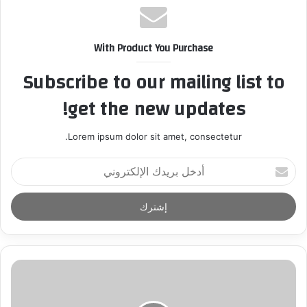
With Product You Purchase
Subscribe to our mailing list to
get the new updates!
Lorem ipsum dolor sit amet, consectetur.
أ
د
خ
ل
ب
ر
ي
د
ك
ا