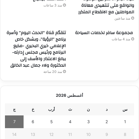
والواقع متى تنتهيدى معاناة
منذ 3 ساعات
المواطنين مع الانقطاع المتكرر
منذ ساعتين
مجموعة سافر لخدمات السياحة
تتقدّم قناة “الحدث اليوم” وأسرة
برنامج “الرؤية”، وبشكل خاص
منذ 4 ساعات
الإعلامي خيري البحيري -مذيع
البرنامج ورئيس مجلس إدارته-
ببالغ الاعتذار والأسف إلى
الدكتورة ولاء جمال عبد الخالق
منذ 20 ساعة
أغسطس 2026
س
د
ن
ث
أرب
خ
ج
7
6
5
4
3
2
1
14
13
12
11
10
9
8