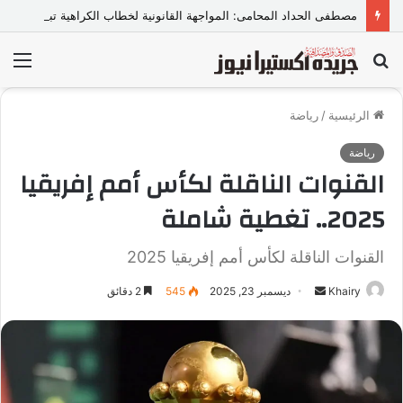
مصطفى الحداد المحامى: المواجهة القانونية لخطاب الكراهية تبدأ بتشريع واضح ووعي مجتمعي
بحث
الق
عن
الرئيسية
/
رياضة
رياضة
القنوات الناقلة لكأس أمم إفريقيا
2025.. تغطية شاملة
القنوات الناقلة لكأس أمم إفريقيا 2025
Khairy
أ
ديسمبر 23, 2025
545
2 دقائق
ر
س
ل
ب
ر