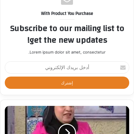
With Product You Purchase
Subscribe to our mailing list to
get the new updates!
Lorem ipsum dolor sit amet, consectetur.
أ
د
خ
ل
ب
ر
ي
د
ك
ا
ل
إ