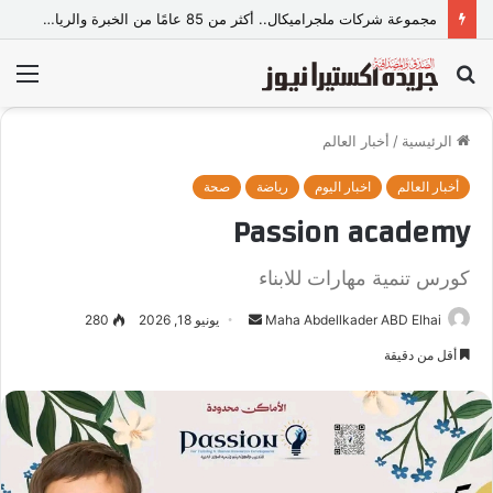
مجموعة شركات ملجراميكال.. أكثر من 85 عامًا من الخبرة والريادة في صناعة وتجارة الموازين
بحث
الق
عن
الرئيسية
/
أخبار العالم
أخبار العالم
اخبار اليوم
رياضة
صحة
Passion academy
كورس تنمية مهارات للابناء
Maha Abdellkader ABD Elhai
أ
يونيو 18, 2026
280
ر
أقل من دقيقة
س
ل
ب
ر
ي