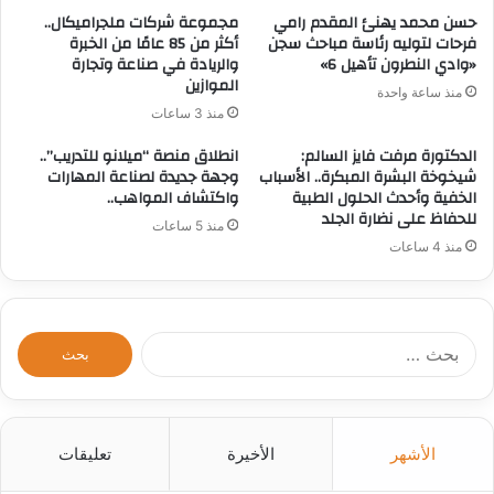
حسن محمد يهنئ المقدم رامي
مجموعة شركات ملجراميكال..
فرحات لتوليه رئاسة مباحث سجن
أكثر من 85 عامًا من الخبرة
«وادي النطرون تأهيل 6»
والريادة في صناعة وتجارة
الموازين
منذ ساعة واحدة
منذ 3 ساعات
الدكتورة مرفت فايز السالم:
انطلاق منصة “ميلانو للتدريب”..
شيخوخة البشرة المبكرة.. الأسباب
وجهة جديدة لصناعة المهارات
الخفية وأحدث الحلول الطبية
واكتشاف المواهب..
للحفاظ على نضارة الجلد
منذ 5 ساعات
منذ 4 ساعات
ا
ل
ب
ح
ث
الأشهر
الأخيرة
تعليقات
ع
ن