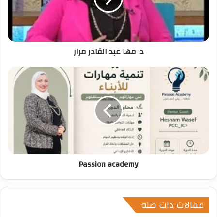
ل
ك
ت
ر
د. مها عبد القادر مرار
و
ن
ي
Passion academy
مقالات ذات صلة