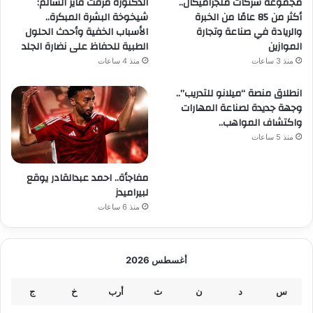
مجموعة شركات ملجراميكال..
الدكتورة مرفت فايز السالم:
أكثر من 85 عامًا من الخبرة
شيخوخة البشرة المبكرة..
والريادة في صناعة وتجارة
الأسباب الخفية وأحدث الحلول
الموازين
الطبية للحفاظ على نضارة الجلد
منذ 3 ساعات
منذ 4 ساعات
انطلاق منصة “ميلانو للتدريب”..
وجهة جديدة لصناعة المهارات
واكتشاف المواهب..
منذ 5 ساعات
مفاجأة.. احمد عبدالقادر يوقع
لبيراميدز
منذ 6 ساعات
أغسطس 2026
س
د
ن
ث
أرب
خ
ج