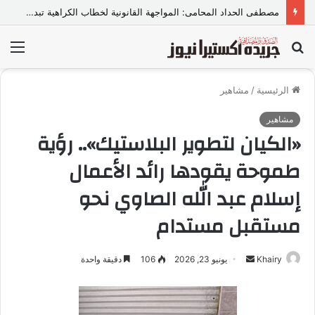
مصطفى الحداد المحامى: المواجهة القانونية لخطاب الكراهية تبدأ بتشريع واضح ووعي مجتمعي
بحث
الق
عن
الرئيسية
/
مشاهير
مشاهير
«الكيان لتطوير البلاستيك».. رؤية
طموحة يقودها رائد الأعمال
إسلام عبد الله الصاوي نحو
مستقبل مستدام
Khairy
أ
يونيو 23, 2026
106
دقيقة واحدة
ر
س
ل