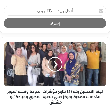
أ
د
خ
ل
ب
ر
ي
د
ك
ا
ل
إ
ل
ك
ت
ر
لجنة التحسين رقم (4) تتابع مؤشرات الجودة وتدعم تطوير
و
الخدمات الصحية بمركز طبي الخليج المصري وعيادة أبو
ن
حشيش.
ي