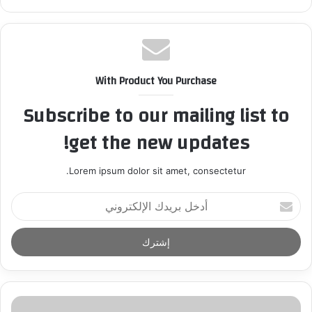
With Product You Purchase
Subscribe to our mailing list to
get the new updates!
Lorem ipsum dolor sit amet, consectetur.
أ
د
خ
ل
ب
ر
ي
د