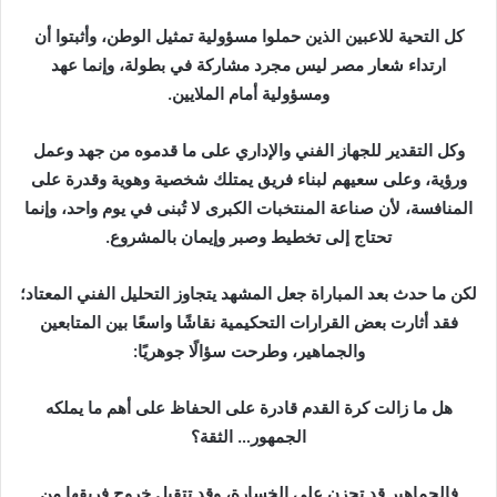
كل التحية للاعبين الذين حملوا مسؤولية تمثيل الوطن، وأثبتوا أن
ارتداء شعار مصر ليس مجرد مشاركة في بطولة، وإنما عهد
ومسؤولية أمام الملايين.
وكل التقدير للجهاز الفني والإداري على ما قدموه من جهد وعمل
ورؤية، وعلى سعيهم لبناء فريق يمتلك شخصية وهوية وقدرة على
المنافسة، لأن صناعة المنتخبات الكبرى لا تُبنى في يوم واحد، وإنما
تحتاج إلى تخطيط وصبر وإيمان بالمشروع.
لكن ما حدث بعد المباراة جعل المشهد يتجاوز التحليل الفني المعتاد؛
فقد أثارت بعض القرارات التحكيمية نقاشًا واسعًا بين المتابعين
والجماهير، وطرحت سؤالًا جوهريًا:
هل ما زالت كرة القدم قادرة على الحفاظ على أهم ما يملكه
الجمهور… الثقة؟
فالجماهير قد تحزن على الخسارة، وقد تتقبل خروج فريقها من