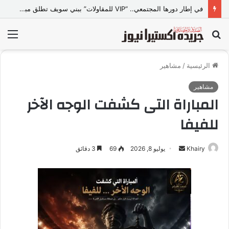
في إطار دورها المجتمعي.. “VIP للمقاولات” ببني سويف تطلق مبادرة “تعالي أقدم على تصالح” بالمجان
بحث
الق
عن
الرئيسية
/
مشاهير
مشاهير
المباراة التى كشفت الوجه الآخر
للفيفا
Khairy
أ
يوليو 8, 2026
69
3 دقائق
ر
س
ل
ب
ر
ي