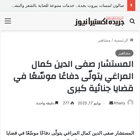
حسن محمد يهنئ المقدم رامي فرحات لتوليه رئاسة مباحث سجن «وادي النطرون تأهيل 6»
بحث
الق
عن
الرئيسية
/
مشاهير
مشاهير
المستشار صفى الدين كمال
المراغي يتولّى دفاعًا موسّعًا في
قضايا جنائية كبرى
Khairy
أ
يوليو 17, 2025
277
دقيقة واحدة
ر
س
ل
المستشار صفى الدين كمال المراغي يتولّى دفاعًا موسّعًا في قضايا
ب