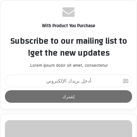
With Product You Purchase
Subscribe to our mailing list to
get the new updates!
Lorem ipsum dolor sit amet, consectetur.
أ
د
خ
ل
ب
ر
ي
د
ك
ا