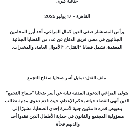
ر
جنائية كبرى
ي
د
القاهرة – 17 يوليو 2025
ا
إ
يرأس المستشار صفى الدين كمال المراغي، أحد أبرز المحامين
ل
الجنائيين في مصر، فريق الدفاع عن عدد من القضايا الجنائية
ك
المعقدة، تشمل قضايا *القتل*، *الأموال العامة، والمخدرات.
ت
ر
و
ن
ملف القتل: تمثيل أسر ضحايا سفاح التجمع
ي
ا
يتولى المراغي الدعوى المدنية نيابة عن أسر ضحايا “سفاح التجمع”
الذين أنهى القضاء حياته بحكم الإعدام، حيث قدم دعوى مدنية تطالب
بتعويض قدره 5 ملايين جنية لأسرة إحدى الضحايا، مشيرًا إلى
مسؤولية المجتمع والقانون في حماية الأطفال الذين فقدوا أحد
والديهم فجأة