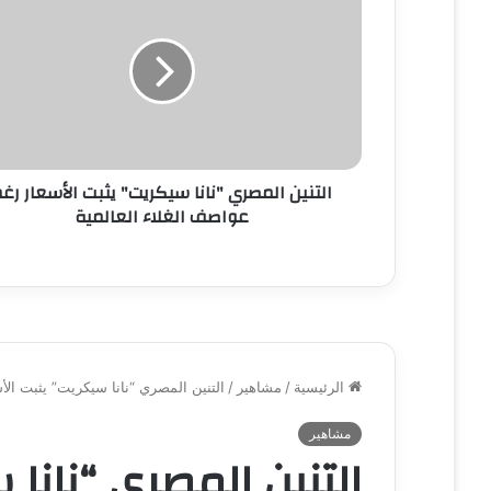
ل
إ
ل
ك
ت
ر
و
ن
التنين المصري "نانا سيكريت" يثبت الأسعار رغ
ي
عواصف الغلاء العالمية