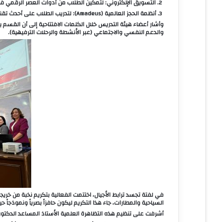
2. التسويق الإلكتروني: لتمكين الطلاب من أدوات العصر الرقمي في الترويج السياحي.
3. أنظمة الحجز العالمية (Amadeus): لتدريب الطلاب على أحدث تقنيات حجز تذاكر الطيران عالمياً.
وأشار أعضاء هيئة التدريس خلال الكلمات الافتتاحية إلى أن القسم يت
والدعم النفسي والاجتماعي (عبر الأنشطة والرحلات الترفيهية).
في لفتة تجسد ترابط الأجيال، اختتمت الفعالية بتكريم نخبة من خ
السياحية والمطارات، جاء هذا التكريم ليكون حافزاً بصرياً ونموذجاً 
أشرفت على تنظيم هذه التظاهرة العلمية الأستاذ المساعد الدكتوره