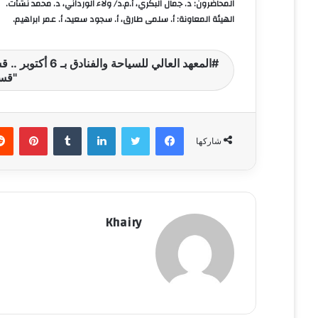
المحاضرون: د. جمال البكري، أ.م.د/ ولاء الورداني، د. محمد نشأت.
الهيئة المعاونة: أ. سلمى طارق، أ. سجود سعيد، أ. عمر ابراهيم.
المعهد العالي لل
"قسم
فيسبوك
تويتر
لينكدإن
‏Tumblr
بينتيريست
شاركها
Khairy