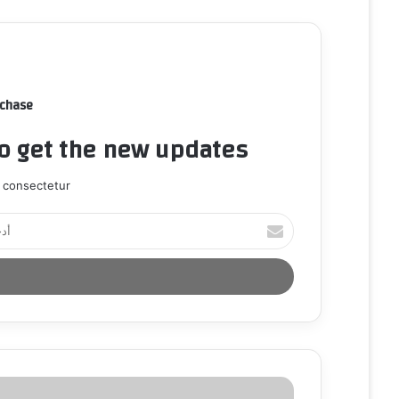
rchase
to get the new updates!
 consectetur.
أ
د
خ
ل
ب
ر
ي
د
ك
ا