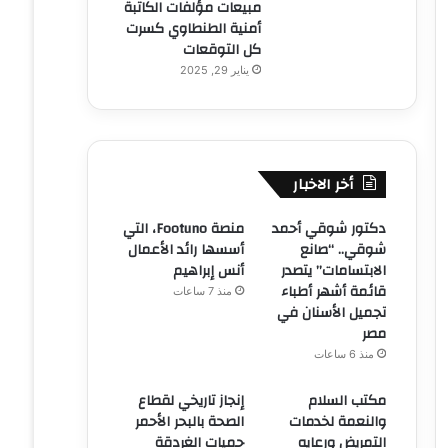
مبيعات مؤلفات الكاتبة
أمنية الطنطاوي كسرت
كل التوقعات
يناير 29, 2025
أخر الاخبار
دكتور شوقي أحمد
منصة Footuno، التي
شوقي.. “صانع
أسسها رائد الأعمال
الابتسامات” يتصدر
أنس إبراهيم
قائمة أشهر أطباء
منذ 7 ساعات
تجميل الأسنان في
مصر
منذ 6 ساعات
مكتب السلام
إنجاز تاريخي لقطاع
والنعمة لخدمات
الصحة بالبحر الأحمر
التمريض ورعايه
حميات الغردقة