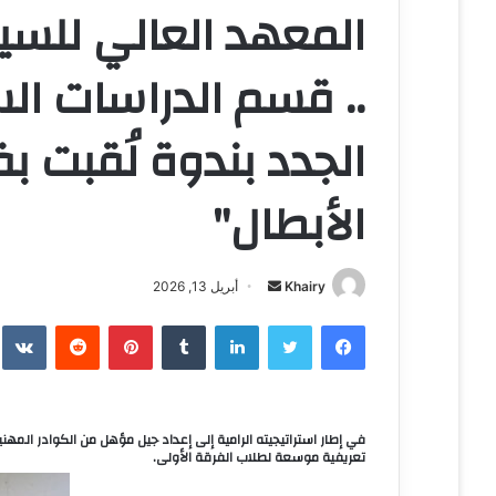
.. قسم الدراسات ال
الجدد بندوة لُقبت 
الأبطال"
Khairy
أ
أبريل 13, 2026
ر
فيسبوك
تويتر
لينكدإن
‏Tumblr
بينتيريست
‏Reddit
‏te
س
ل
ب
ر
ي
تعريفية موسعة لطلاب الفرقة الأولى.
د