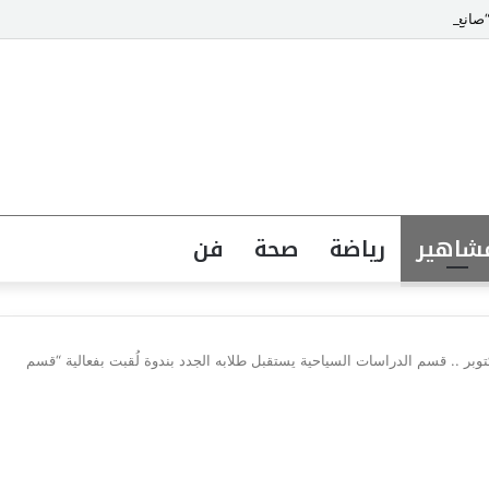
انع الابتسامات” يتصدر قائمة أشهر أطباء تجميل الأسنان في مصر
شاهير
رياضة
صحة
فن
هد العالي للسياحة والفنادق بـ 6 أكتوبر .. قسم الدراسات السياحية يستقبل طلابه الجدد بندوة لُقبت بفعالية “قسم