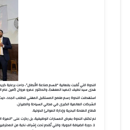
ا
إ
ل
ك
ت
ر
و
ن
ي
ا
الندوة التي لُقبت بفعالية “قسم صناعة الأبطال”، جاءت برعاية كر
هدى سيد لطيف (عميد المعهد)، والدكتور عمرو مروان (أمين عام ا
استهدفت الندوة رسم ملامح المستقبل المهني للطلاب الجدد، حيث 
الشركات العالمية الكبرى في مجالي السياحة والطيران.
قطاع الملاحة البحرية وإدارة الموانئ الدولية.
لم تكتفِ الندوة بعرض المسارات الوظيفية، بل ركزت على “الميزة ال
1. دورة الضيافة الجوية: والتي تُقدم تحت إشراف نخبة من المحترفين في هذا المجال.