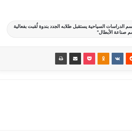
سياحة والفنادق بـ 6 أكتوبر .. قسم الدراسات السياحية يستقبل طلابه الجدد بندوة لُقبت بفعالية
 صناعة الأبطال"
‏Reddit
‏VKontakte
Odnoklassniki
بوكيت
مشاركة عبر البريد
طباعة