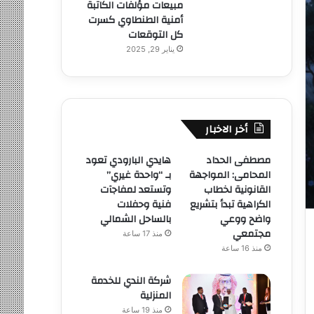
مبيعات مؤلفات الكاتبة
أمنية الطنطاوي كسرت
كل التوقعات
يناير 29, 2025
أخر الاخبار
مصطفى الحداد
هايدي البارودي تعود
المحامى: المواجهة
بـ “واحدة غيري”
القانونية لخطاب
وتستعد لمفاجآت
الكراهية تبدأ بتشريع
فنية وحفلات
واضح ووعي
بالساحل الشمالي
مجتمعي
منذ 17 ساعة
منذ 16 ساعة
شركة الندي للخدمة
المنزلية
منذ 19 ساعة