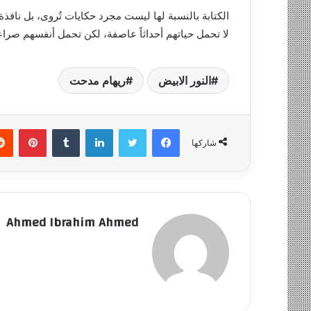
الكتابة بالنسبة لها ليست مجرد حكايات تُروى، بل ناف
لا تحمل حياتهم أحداثاً عاصفة، لكن تحمل أنفسهم صراعا
النور الابيض
ريهام مدحت
فيسبوك
تويتر
لينكدإن
‏Tumblr
بينتيريست
شاركها
Ahmed Ibrahim Ahmed