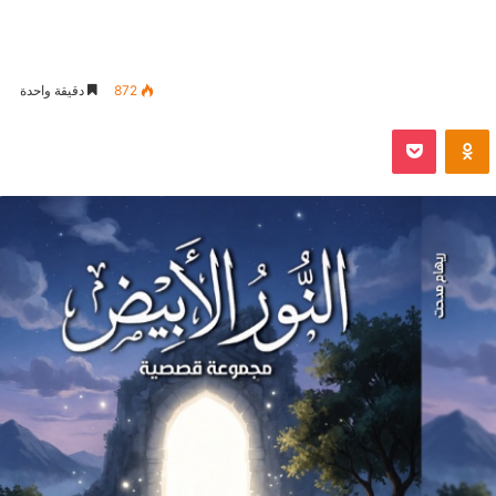
872
دقيقة واحدة
VKontak
Odnoklassniki
بوكيت