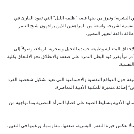
لبشرية؛ وتبرز من بينها قصة “ظلمة الليل” التي تقود القارئ في
نفسية لشريحة واسعة من المراهقين الذين يواجهون شبح التنمر
اقة دافعة لتغيير المصير.
خفاق المتتالية وطبيعة جسده النحيل وسخرية الزملاء، وصولاً إلى
 درامياً يقرر فيه البطل التمرد على ضعفه والانطلاق نحو الالتحاق بكلية
لنفسية.
قة حول الدوافع النفسية والاجتماعية التي تعيد تشكيل شخصية الفرد
” إضافة متميزة للمكتبة الأدبية المعاصرة.
الها الأدبية بتسليط الضوء على قضايا المرأة المصرية وما تواجهه من
لًا تعكس حيرة النفس البشرية، ضعفها، مقاومتها، ورغبتها في التغيير.