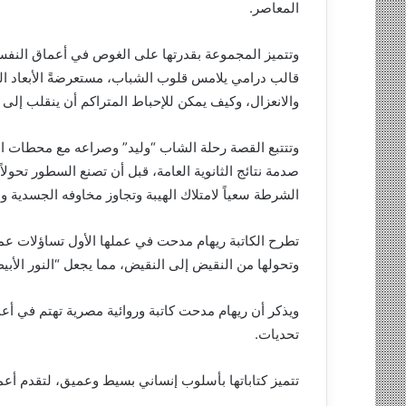
المعاصر.
وتتميز المجموعة بقدرتها على الغوص في أعماق النفس ا
قالب درامي يلامس قلوب الشباب، مستعرضةً الأبعاد ال
والانعزال، وكيف يمكن للإحباط المتراكم أن ينقلب إلى ط
وتتتبع القصة رحلة الشاب “وليد” وصراعه مع محطات الإ
صدمة نتائج الثانوية العامة، قبل أن تصنع السطور تحولاً
الشرطة سعياً لامتلاك الهيبة وتجاوز مخاوفه الجسدية وا
تطرح الكاتبة ريهام مدحت في عملها الأول تساؤلات عمي
وتحولها من النقيض إلى النقيض، مما يجعل “النور الأبيض
ويذكر أن ريهام مدحت كاتبة وروائية مصرية تهتم في أعم
تحديات.
تتميز كتاباتها بأسلوب إنساني بسيط وعميق، لتقدم أعما