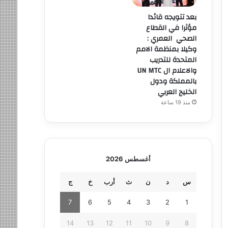
بعد تتويجه قائدا
مؤثرا في القطاع
الصحي العمري :
وكيلا بمنظمة الامم
المتحدة للتدريب
والاعلام ال UN MTC
بالمملكة ودول
الخليج العربي
منذ 19 ساعة
أغسطس 2026
س
د
ن
ث
أرب
خ
ج
7
6
5
4
3
2
1
14
13
12
11
10
9
8