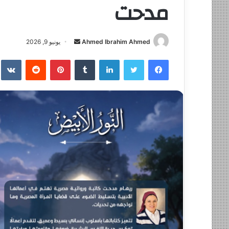
مدحت
Ahmed Ibrahim Ahmed
أ
يونيو 9, 2026
ر
فيسبوك
تويتر
لينكدإن
‏Tumblr
بينتيريست
‏Reddit
‏te
س
ل
ب
ر
ي
د
ا
إ
ل
ك
ت
ر
و
ن