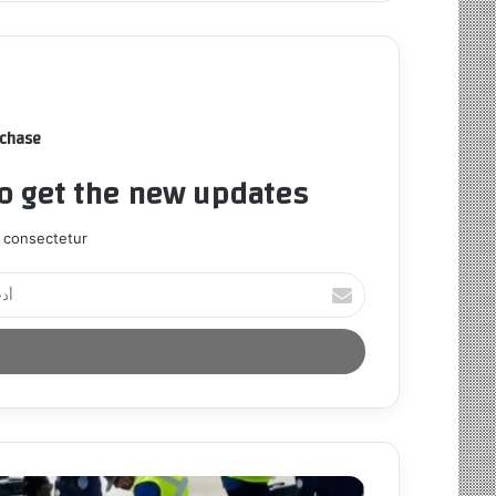
rchase
to get the new updates!
 consectetur.
أ
د
خ
ل
ب
ر
ي
د
ك
ا