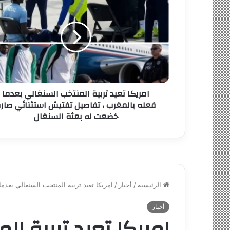
ل
إ
ل
ك
ت
ر
و
ن
امريكا تعيد تربية المنتخب السنغالي بعدما
ي
فعله بالمغرب ، تفاصيل تفتيش استثنائي صار
خضعت له بعثة السنغال