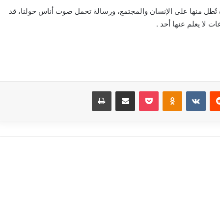
ذة تُطل منها على الإنسان والمجتمع، ورسالة تحمل صوت أناس حولنا، قد
ت لا يعلم عنها أحد .
‏Reddit
‏VKontakte
Odnoklassniki
بوكيت
مشاركة عبر البريد
طباعة