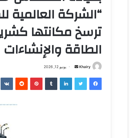
“الشركة العالمية لل
ترسخ مكانتها كشري
الطاقة والإنشاءات
Khairy
أ
يونيو 12, 2026
ر
فيسبوك
تويتر
لينكدإن
‏Tumblr
بينتيريست
‏Reddit
‏te
س
ل
ب
ر
ي
د
ا
إ