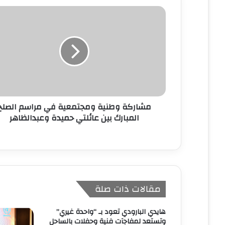
ك
ا
ل
إ
ل
ك
ت
ر
و
ن
مشاركة وطنية ومجتمعية في مراسم الصلح
ي
المبارك بين عائلتي حميدة وعبدالظاهر
مقالات ذات صلة
هايدي البارودي تعود بـ “واحدة غيري”
وتستعد لمفاجآت فنية وحفلات بالساحل