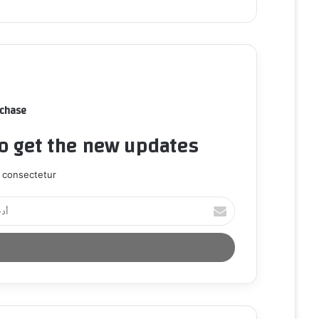
rchase
to get the new updates!
 consectetur.
أ
د
خ
ل
ب
ر
ي
د