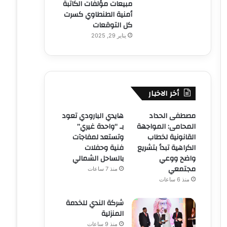
مبيعات مؤلفات الكاتبة
أمنية الطنطاوي كسرت
كل التوقعات
يناير 29, 2025
أخر الاخبار
مصطفى الحداد
هايدي البارودي تعود
المحامى: المواجهة
بـ “واحدة غيري”
القانونية لخطاب
وتستعد لمفاجآت
الكراهية تبدأ بتشريع
فنية وحفلات
واضح ووعي
بالساحل الشمالي
مجتمعي
منذ 7 ساعات
منذ 6 ساعات
شركة الندي للخدمة
المنزلية
منذ 9 ساعات