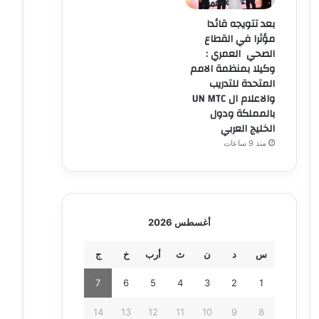
بعد تتويجه قائدا
مؤثرا في القطاع
الصحي العمري :
وكيلا بمنظمة الامم
المتحدة للتدريب
والاعلام ال UN MTC
بالمملكة ودول
الخليج العربي
منذ 9 ساعات
أغسطس 2026
س
د
ن
ث
أرب
خ
ج
7
6
5
4
3
2
1
14
13
12
11
10
9
8