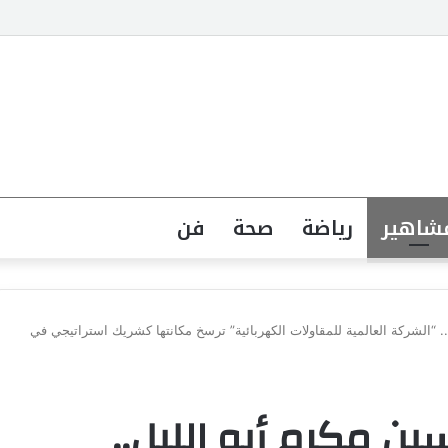
دة غيري” وتستعد لمفاجآت فنية وحفلات بالساحل الشمالي
شاهير
رياضة
صحة
فن
 “الشركة العالمية للمقاولات الكهربائية” ترسخ مكانتها كشريك استراتيجي في
ن مكرم أبو الليل..