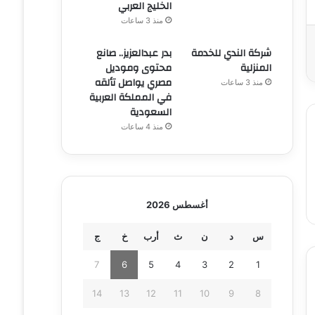
الخليج العربي
منذ 3 ساعات
شركة الندي للخدمة
بدر عبدالعزيز.. صانع
المنزلية
محتوى وموديل
مصري يواصل تألقه
منذ 3 ساعات
في المملكة العربية
السعودية
منذ 4 ساعات
أغسطس 2026
س
د
ن
ث
أرب
خ
ج
7
6
5
4
3
2
1
14
13
12
11
10
9
8