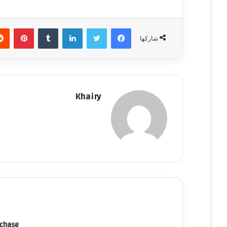
فيسبوك
تويتر
لينكدإن
‏Tumblr
بينتيريست
شاركها
Khairy
rchase