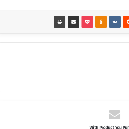
‏Reddit
‏VKontakte
Odnoklassniki
بوكيت
مشاركة عبر البريد
طباعة
With Product You Pu