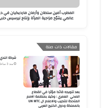
و
ن
المطرب أمين سلطان وأرمان مارديكيان في دي
ي
عالمي يشرّح مزاجية المرأة بإنتاج نيرسيس حلب
مقالات ذات صلة
شركة الندي 
منذ 3 ساعات
بعد تتويجه قائدا مؤثرا في القطاع
الصحي العمري : وكيلا بمنظمة الامم
المتحدة للتدريب والاعلام ال UN MTC
بالمملكة ودول الخليج العربي