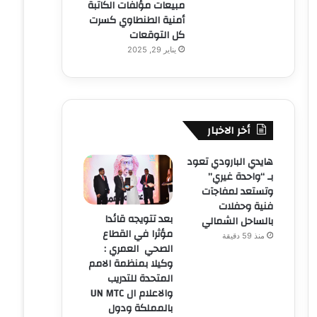
مبيعات مؤلفات الكاتبة
أمنية الطنطاوي كسرت
كل التوقعات
يناير 29, 2025
أخر الاخبار
هايدي البارودي تعود
بـ “واحدة غيري”
وتستعد لمفاجآت
فنية وحفلات
بعد تتويجه قائدا
بالساحل الشمالي
مؤثرا في القطاع
منذ 59 دقيقة
الصحي العمري :
وكيلا بمنظمة الامم
المتحدة للتدريب
والاعلام ال UN MTC
بالمملكة ودول