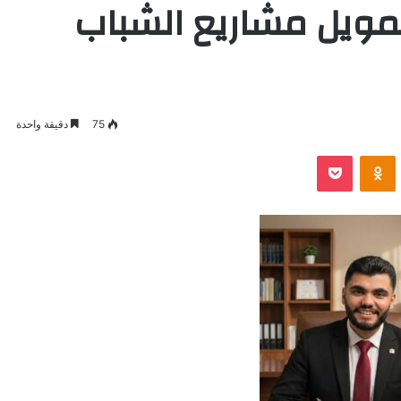
تمويل مشاريع الشباب
75
دقيقة واحدة
VKontak
Odnoklassniki
بوكيت