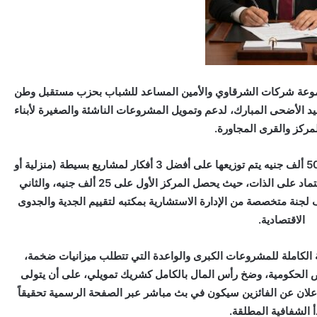
جموعة شركات الشرقاوي والأمين المساعد للشباب بحزب مستقبل وطن
يد الأضحى المبارك، لدعم وتمويل المشروعات الناشئة والصغيرة لأبناء
لمركز والقرى المجاورة.
وتتضمن المبادرة تخصيص دعم مالي فوري كاش يبلغ 50 ألف جنيه يتم توزيعها على أفضل 3 أفكار لمشاريع بسيطة (منزلية أو
ميدانية) لمساعدة الشباب على بدء مشروعاتهم والاعتماد على الذات، حيث يحصل المركز الأول على 25 ألف جنيه، والثاني
آلاف جنيه، تحت إشراف لجنة متخصصة من الإدارة الاستشارية بمكتبه لتقييم الجدية والجدوى
الاقتصادية.
ة الكاملة للمشروعات الكبرى والواعدة التي تتطلب ميزانيات ضخمة،
خص الحكومية، وضخ رأس المال بالكامل كشريك تمويلي، على أن يتولى
إعلان عن الفائزين سيكون في بث مباشر عبر الصفحة الرسمية تحقيقاً
أ الشفافية المطلقة.