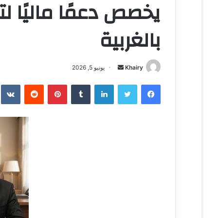
يخصص دعمًا ماليًا ل
بالغربية
Khairy
أ
يونيو 5, 2026
ر
فيسبوك
تويتر
لينكدإن
‏Tumblr
بينتيريست
‏Reddit
‏te
س
ل
ب
ر
ي
د
ا
إ
ل
ك
ت