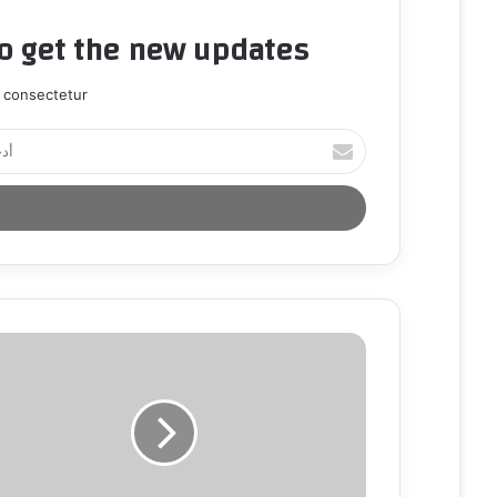
to get the new updates!
 consectetur.
أ
د
خ
ل
ب
ر
ي
د
ك
ا
ل
إ
ل
ك
ت
ر