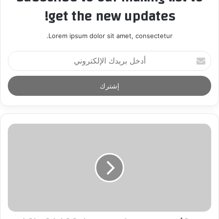
get the new updates!
Lorem ipsum dolor sit amet, consectetur.
أ
د
خ
ل
ب
ر
ي
د
ك
ا
ل
إ
ل
ك
ت
ر