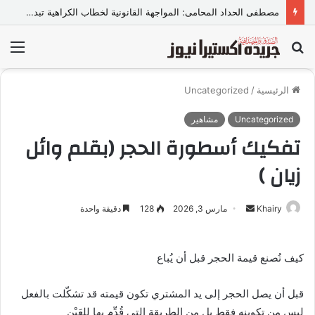
مصطفى الحداد المحامى: المواجهة القانونية لخطاب الكراهية تبدأ بتشريع واضح ووعي مجتمعي
بحث
الق
عن
الرئيسية
/
Uncategorized
Uncategorized
مشاهير
تفكيك أسطورة الحجر (بقلم وائل
زيان )
Khairy
أ
مارس 3, 2026
128
دقيقة واحدة
ر
س
كيف تُصنع قيمة الحجر قبل أن يُباع
ل
ب
قبل أن يصل الحجر إلى يد المشتري تكون قيمته قد تشكّلت بالفعل
ر
ي
ليس من تكوينه فقط بل من الطريقة التي قُدِّم بها للعَيْن