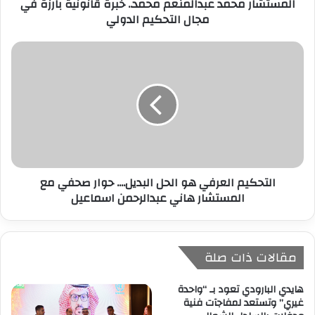
المستشار محمد عبدالمنعم محمد.. خبرة قانونية بارزة في
و
مجال التحكيم الدولي
ن
ي
التحكيم العرفي هو الحل البديل.... حوار صحفي مع
المستشار هاني عبدالرحمن اسماعيل
مقالات ذات صلة
هايدي البارودي تعود بـ “واحدة
غيري” وتستعد لمفاجآت فنية