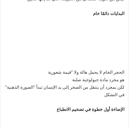
د
ا
البدايات دائمًا خام
إ
ل
ك
ت
ر
و
ن
ي
الحجر الخام لا يحمل هالة ولا “قيمة شعورية
ا
هو مجرد مادة جيولوجية صلبة
لكن بمجرد أن ينتقل من الصخر إلى يد الإنسان تبدأ “الصورة الذهنية”
في التشكل
الإضاءة أول خطوة في تضخيم الانطباع