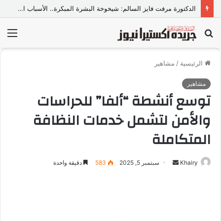
الدكتورة مرفت فايز السالم: شيخوخة البشرة المبكرة.. الأسباب الخفية وأحدث الحلول الطبية للحفاظ على نضارة الجلد
بحث
الق
عن
الرئيسية
/
مشاهير
مشاهير
توسع أنشطة “ألفا” للحراسات
والأمن لتشمل خدمات النظافة
المتكاملة
Khairy
أ
سبتمبر 5, 2025
583
دقيقة واحدة
ر
س
ل
ب