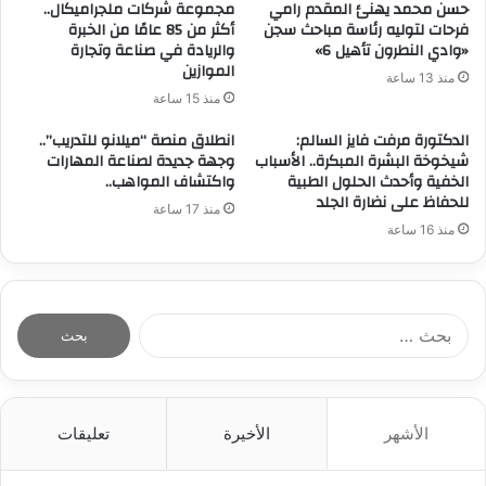
حسن محمد يهنئ المقدم رامي
مجموعة شركات ملجراميكال..
فرحات لتوليه رئاسة مباحث سجن
أكثر من 85 عامًا من الخبرة
«وادي النطرون تأهيل 6»
والريادة في صناعة وتجارة
الموازين
منذ 13 ساعة
منذ 15 ساعة
الدكتورة مرفت فايز السالم:
انطلاق منصة “ميلانو للتدريب”..
شيخوخة البشرة المبكرة.. الأسباب
وجهة جديدة لصناعة المهارات
الخفية وأحدث الحلول الطبية
واكتشاف المواهب..
للحفاظ على نضارة الجلد
منذ 17 ساعة
منذ 16 ساعة
ا
ل
ب
ح
ث
الأشهر
الأخيرة
تعليقات
ع
ن
: