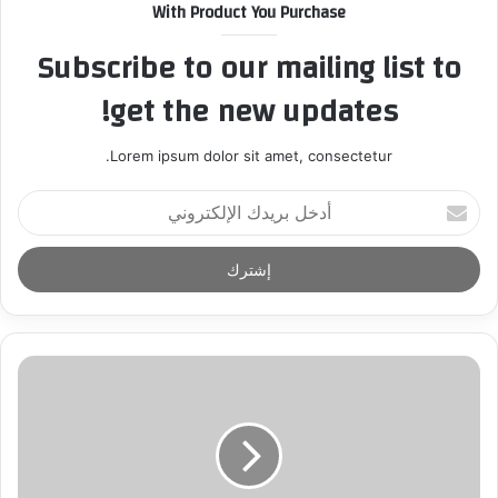
With Product You Purchase
Subscribe to our mailing list to
get the new updates!
Lorem ipsum dolor sit amet, consectetur.
أ
د
خ
ل
ب
ر
ي
د
ك
ا
ل
إ
ل