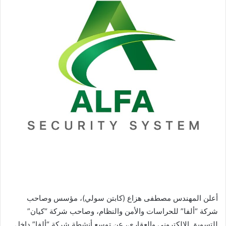
ر
ي
د
ا
إ
ل
ك
ت
ر
و
ن
ي
ا
أعلن المهندس مصطفى هزاع (كابتن سولي)، مؤسس وصاحب
شركة “ألفا” للحراسات والأمن والنظام، وصاحب شركة “كيان”
للتسويق الإلكتروني والعقاري، عن توسع أنشطة شركة “ألفا” داخل