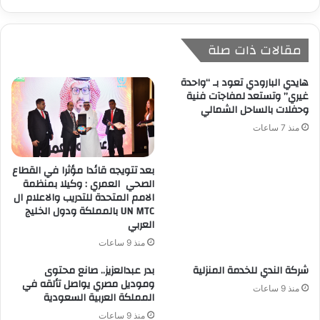
مقالات ذات صلة
هايدي البارودي تعود بـ “واحدة
غيري” وتستعد لمفاجآت فنية
وحفلات بالساحل الشمالي
منذ 7 ساعات
بعد تتويجه قائدا مؤثرا في القطاع
الصحي العمري : وكيلا بمنظمة
الامم المتحدة للتدريب والاعلام ال
UN MTC بالمملكة ودول الخليج
العربي
منذ 9 ساعات
شركة الندي للخدمة المنزلية
بدر عبدالعزيز.. صانع محتوى
وموديل مصري يواصل تألقه في
منذ 9 ساعات
المملكة العربية السعودية
منذ 9 ساعات