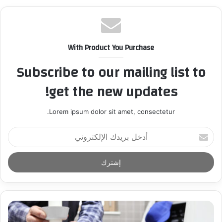
With Product You Purchase
Subscribe to our mailing list to
get the new updates!
Lorem ipsum dolor sit amet, consectetur.
أ
د
خ
ل
ب
ر
ي
د
ك