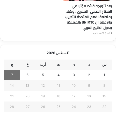
بعد تتويجه قائدا مؤثرا في
القطاع الصحي العمري : وكيلا
بمنظمة الامم المتحدة للتدريب
والاعلام ال UN MTC بالمملكة
ودول الخليج العربي
منذ 9 ساعات
أغسطس 2026
س
د
ن
ث
أرب
خ
ج
7
6
5
4
3
2
1
14
13
12
11
10
9
8
21
20
19
18
17
16
15
28
27
26
25
24
23
22