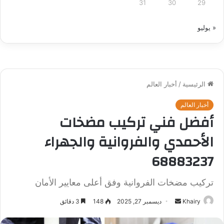
31
30
29
« يوليو