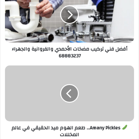
ا
ل
إ
ل
ك
ت
ر
أفضل فني تركيب مضخات الأحمدي والفروانية والجهراء
و
68883237
ن
ي
Amany Pickles… طعم الهوم ميد الحقيقي في عالم
المخللات