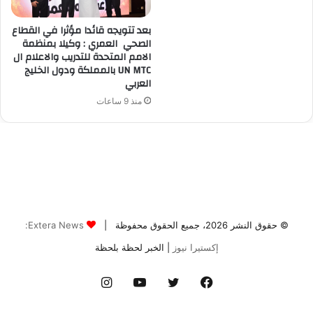
© حقوق النشر 2026، جميع الحقوق محفوظة |
Extera News:
إكستيرا نيوز
| الخبر لحظة بلحظة
فيسبوك
تويتر
يوتيوب
انستقرام