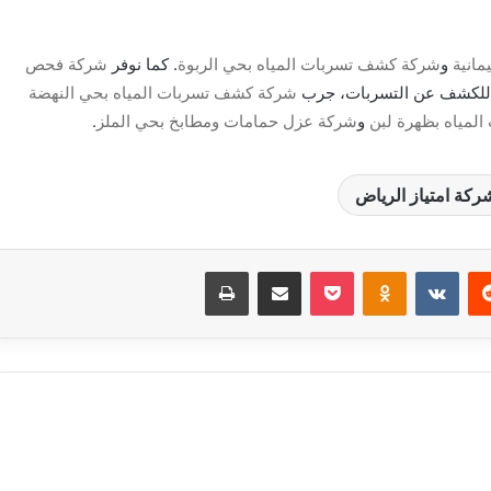
انية
و
شركة كشف تسربات المياه بحي الربوة
. كما نوفر
شركة فحص
للكشف عن التسربات، جرب
شركة كشف تسربات المياه بحي النهضة
لمياه بظهرة لبن
و
شركة عزل حمامات ومطابخ بحي الملز
.
ركة امتياز الرياض
‏Reddit
‏VKontakte
Odnoklassniki
بوكيت
مشاركة عبر البريد
طباعة