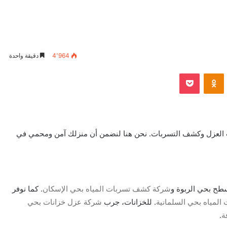
4٬964
دقيقة واحدة
VKontak
Odnoklassniki
بوكيت
ت العزل وكشف التسربات. نحن هنا لنضمن أن منزلك آمن ومحمي في
طح بحي الربوة و
شركة كشف تسربات المياه بحي الإسكان
. كما نوفر
لمياه بحي السلمانية
. للخزانات، جرب
شركة عزل خزانات بحي
ة
.