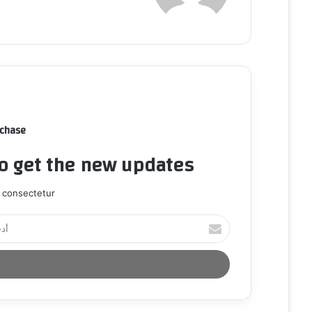
rchase
to get the new updates!
 consectetur.
أ
د
خ
ل
ب
ر
ي