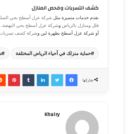
كشف التسربات وفحص المنازل
ن
ي
نقدم خدمات متميزة مثل
شركة عزل أسطح بحي السليم
ا
فلل ومنازل بالرياض
و
شركة عزل أسطح بحي النهضة
. 
أو شركة عزل أسطح بظهرة لبن و
شركة كشف تسربات ا
حماية منزلك في أحياء الرياض المختلفة
ش
فيسبوك
تويتر
لينكدإن
‏Tumblr
بينتيريست
شاركها
Khairy