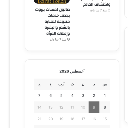
واكتشاف العالم
صالون لمسات بيروت
منذ 7 ساعات
بجدة.. خدمات
متنوعة للعناية
بالشعر والبشرة
وإطلالة المرأة
منذ 7 ساعات
أغسطس 2026
س
د
ن
ث
أرب
خ
ج
7
6
5
4
3
2
1
14
13
12
11
10
9
8
21
20
19
18
17
16
15