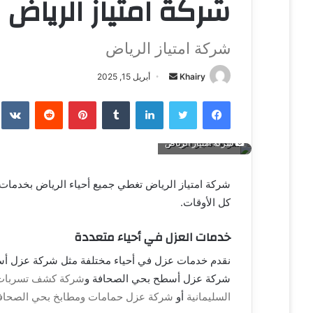
شركة امتياز الرياض
شركة امتياز الرياض
Khairy
أ
أبريل 15, 2025
ر
فيسبوك
تويتر
لينكدإن
‏Tumblr
بينتيريست
‏Reddit
‏te
س
ل
ب
شركة امتياز الرياض
ر
ي
شركة امتياز الرياض تغطي جميع أحياء الرياض بخدما
د
كل الأوقات.
ا
إ
خدمات العزل في أحياء متعددة
ل
نقدم خدمات عزل في أحياء مختلفة مثل شركة عزل أس
ك
شركة عزل أسطح بحي الصحافة و
شركة كشف تسربات ا
ت
ر
السليمانية
أو
شركة عزل حمامات ومطابخ بحي الصحاف
و