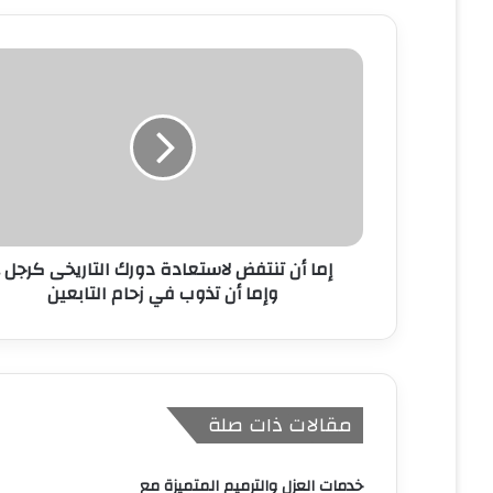
د
ك
ا
ل
إ
ل
ك
ت
ر
و
ن
إما أن تنتفض لاستعادة دورك التاريخى كرجل ..
ي
وإما أن تذوب في زحام التابعين
مقالات ذات صلة
خدمات العزل والترميم المتميزة مع