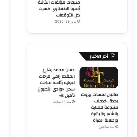
مبيعات مؤلفات الكاتبة
أمنية الطنطاوي كسرت
كل التوقعات
يناير 29, 2025
أخر الاخبار
حسن محمد يهنئ
المقدم رامي فرحات
لتوليه رئاسة مباحث
سجن «وادي النطرون
صالون لمسات بيروت
تأهيل 6»
بجدة.. خدمات
منذ 12 ساعة
متنوعة للعناية
بالشعر والبشرة
وإطلالة المرأة
منذ ساعتين