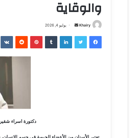
والوقاية
Khairy
أ
يوليو 4, 2026
ر
فيسبوك
تويتر
لينكدإن
‏Tumblr
بينتيريست
‏Reddit
‏te
س
ل
ب
ر
ي
د
ا
إ
ل
ك
ت
دكتورة اسراء شقير 
ر
و
ن
تعتبر الأسنان من الأعضاء الحيوية في جسم الإنسان،