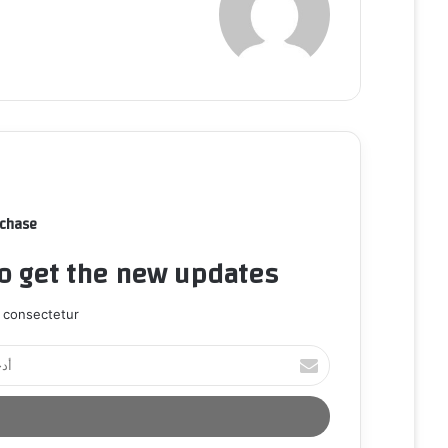
rchase
to get the new updates!
 consectetur.
أ
د
خ
ل
ب