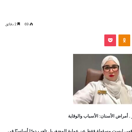
69
2 دقائق
VKontak
Odnoklassniki
بوكيت
. أمراض الأسنان: الأسباب والوقاية
 فهي ليست مسؤولة فقط عن عملية المضغ، بل تلعب دورًا أساسيًا في