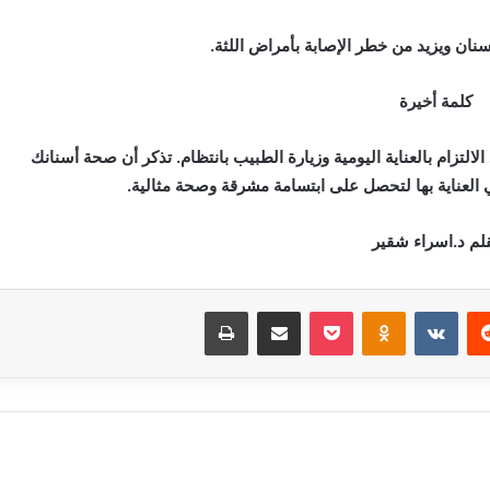
نان ويزيد من خطر الإصابة بأمراض اللثة.
كلمة أخيرة
لالتزام بالعناية اليومية وزيارة الطبيب بانتظام. تذكر أن صحة أسنانك
 العناية بها لتحصل على ابتسامة مشرقة وصحة مثالية.
لم د.اسراء شقير
‏Reddit
‏VKontakte
Odnoklassniki
بوكيت
مشاركة عبر البريد
طباعة