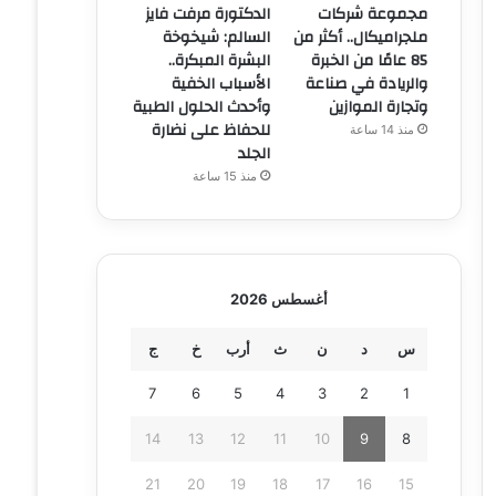
مجموعة شركات
الدكتورة مرفت فايز
ملجراميكال.. أكثر من
السالم: شيخوخة
85 عامًا من الخبرة
البشرة المبكرة..
والريادة في صناعة
الأسباب الخفية
وتجارة الموازين
وأحدث الحلول الطبية
للحفاظ على نضارة
منذ 14 ساعة
الجلد
منذ 15 ساعة
أغسطس 2026
س
د
ن
ث
أرب
خ
ج
7
6
5
4
3
2
1
14
13
12
11
10
9
8
21
20
19
18
17
16
15