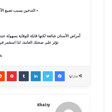
• التدخين يسبب تصبغ الأس
أمراض الأسنان شائعة لكنها قابلة للوقاية بسهولة عند ا
تؤثر على صحتك العامة، لذا استثمر في
بق
فيسبوك
تويتر
لينكدإن
‏Tumblr
بينتيريست
شاركها
Khairy