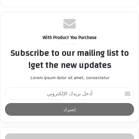
With Product You Purchase
Subscribe to our mailing list to
get the new updates!
Lorem ipsum dolor sit amet, consectetur.
أ
د
خ
ل
ب
ر
ي
د