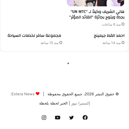
© حقوق النشر 2026، جميع الحقوق محفوظة |
Extera News:
إكستيرا نيوز
| الخبر لحظة بلحظة
فيسبوك
تويتر
يوتيوب
انستقرام