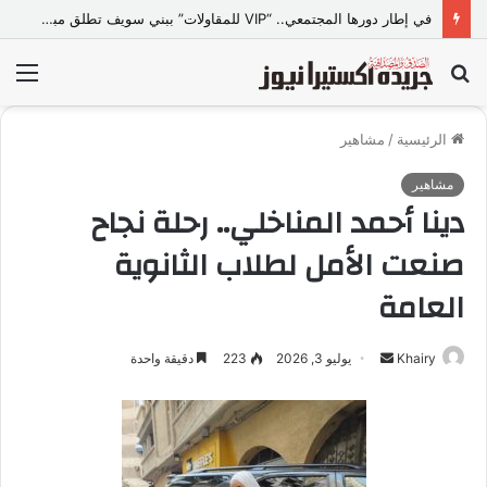
في إطار دورها المجتمعي.. “VIP للمقاولات” ببني سويف تطلق مبادرة “تعالي أقدم على تصالح” بالمجان
بحث
الق
عن
الرئيسية
/
مشاهير
مشاهير
دينا أحمد المناخلي.. رحلة نجاح
صنعت الأمل لطلاب الثانوية
العامة
Khairy
أ
يوليو 3, 2026
223
دقيقة واحدة
ر
س
ل
ب